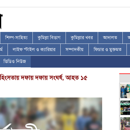
শিল্প-সাহিত্য
কুমিল্লা বিভাগ
কুমিল্লার খবর
আদালত
আ
্ম
লাইফ স্টাইল ও ক্যারিয়ার
সম্পাদকীয়
ফিচার ও মুক্তমত
ভিডিও নিউজ
ী সহিংসতায় দফায় দফায় সংঘর্ষ, আহত ১৫