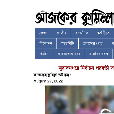
,
প্রচ্ছদ
জাতীয়
রাজনীতি
অর্থনীতি
বিনোদন
আইসিটি
প্রবাসের খবর
ধর
পর্যটন
কলকাতার খবর
চাকরির খবর
মুরাদনগরে নির্বাচন পরবর্ত
আজকের কুমিল্লা ডট কম :
August 27, 2022