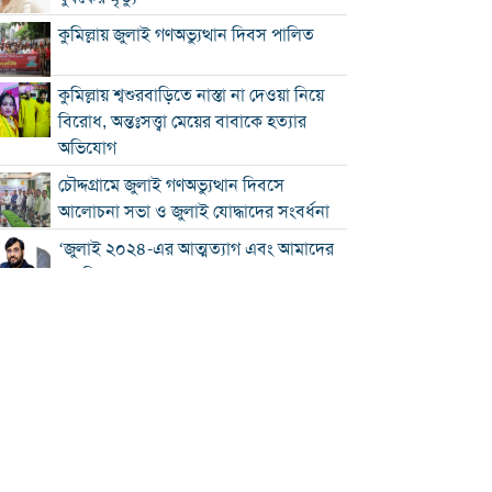
কুমিল্লায় জুলাই গণঅভ্যুত্থান দিবস পালিত
কুমিল্লায় শ্বশুরবাড়িতে নাস্তা না দেওয়া নিয়ে
বিরোধ, অন্তঃসত্ত্বা মেয়ের বাবাকে হত্যার
অভিযোগ
চৌদ্দগ্রামে জুলাই গণঅভ্যুত্থান দিবসে
আলোচনা সভা ও জুলাই যোদ্ধাদের সংবর্ধনা
‘জুলাই ২০২৪-এর আত্মত্যাগ এবং আমাদের
নাগরিক দায়বদ্ধতা”
কুমিল্লায় তিন উপজেলার সব ধরনের নৌযান
নিবন্ধনের আওতায় আসছে
কুমিল্লার কৃতি সন্তান আওসাফ চৌধুরী নতুন
কুঁড়ি স্পোর্টস-২০২৬ এ জাতীয় দাবায়
চ্যাম্পিয়ন
দাউদকান্দিতে ৫২ কেজি গাঁজাসহ প্রাইভেট