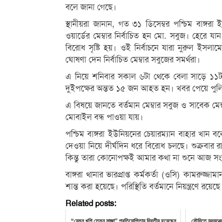
বলে জানা গেছে।
স্থানীয়রা জানান, গত ৩১ ডিসেম্বর পশ্চিম বাঙ্গরা
ওয়ার্ডের মেম্বার নির্বাচিত হন মো. সবুজ। হেরে যা
বিরোধ সৃষ্টি হয়। ওই নির্বাচনে যারা নুরুল ইস
ঘোষণা দেন নির্বাচিত মেম্বার সবুজের সমর্থরা।
এ নিয়ে শনিবার সকাল ৬টা থেকে বেলা সাড়ে ১১টা 
দুইপক্ষের অন্তত ১৫ জন আহত হন। খবর পেয়ে পুলিশ ঘ
এ বিষয়ে জানতে বর্তমান মেম্বার সবুজ ও সাবেক ম
মোবাইল বন্ধ পাওয়া যায়।
পশ্চিম বাঙ্গরা ইউনিয়নের চেয়ারম্যান বাহার খান বল
দেওয়া নিয়ে দীর্ঘদিন ধরে বিরোধ চলছে। শুক্রবার র
কিন্তু তারা কোনোপক্ষই আমার কথা না শুনে আজ সং
বাঙ্গরা থানার ভারপ্রাপ্ত কর্মকর্তা (ওসি) কামরুজ্
শান্ত করা হয়েছে। পরিস্থিতি বর্তমানে নিয়ন্ত্রণে র
Related posts:
“যেমন খুশি তেমন সাজা’’ প্রতিযোগিতায় দ্বিতীয় হয়েছেন
সৌদিতে হৃদযন্ত্র