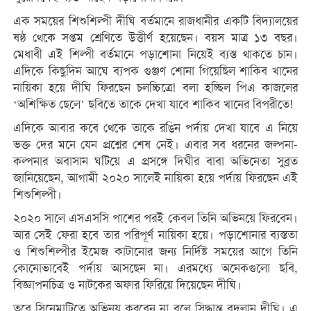
এক সময়ের শিশুশিল্পী দীঘি বর্তমানে রাজধানীর একটি বিদ্যালয়ের
ষষ্ঠ থেকে সপ্তম শ্রেণিতে উত্তীর্ণ হয়েছেন। বয়স মাত্র ১৩ বছর।
মেধাবী এই শিল্পী বর্তমানে পড়াশোনা নিয়েই ব্যস্ত থাকতে চান।
এদিকে কিছুদিন আঘে ব্যপক গুঞ্জণ শোনা গিয়েছিল শাকিব খানের
নায়িকা হয়ে দীঘি ফিরছেন চলচ্চিত্রে! বলা হচ্ছিল পিএ কাজলের
‘অশিক্ষিত ছেলে’ ছবিতে তাকে দেখা যাবে শাকিব খানের বিপরীতে!
এদিকে আবার কবে থেকে তাকে রঙিন পর্দায় দেখা যাবে এ নিয়ে
ভক্ত দের মনে যেন প্রশ্নের শেষ নেই। এবার সব ধরনের জল্পনা-
কল্পনার অবাসান ঘটিয়ে এ প্রসঙ্গে দিঘীর বাবা অভিনেতা সুব্রত
জানিয়েছেন, আগামী ২০২০ সালেই নায়িকা হয়ে পর্দায় ফিরছেন এই
শিশুশিল্পী।
২০২০ সালে এসএসসি পাশের পরই কেবল তিনি অভিনয়ে ফিরবেন।
আর সেই ফেরা হবে তার পরিপূর্ণ নায়িকা হয়ে। পড়াশোনার ব্যস্ততা
ও শিশুশিল্পীর ইমেজ কাটানোর জন্য নির্দিষ্ট সময়ের আগে তিনি
কোনোভাবেই পর্দায় আসছেন না। এরমধ্যে অনেকগুলো ছবি,
বিজ্ঞাপনচিত্র ও নাটকের অফার ফিরিয়ে দিয়েছেন দীঘি।
তবে সিনেমাটিতে অভিনয় করবেন না বলে সিদ্ধান্ত বদলান দীঘি। এ