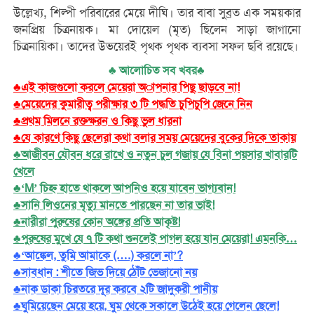
উল্লেখ্য, শিল্পী পরিবারের মেয়ে দীঘি। তার বাবা সুব্রত এক সময়কার
জনপ্রিয় চিত্রনায়ক। মা দোয়েল (মৃত) ছিলেন সাড়া জাগানো
চিত্রনায়িকা। তাদের উভয়েরই পৃথক পৃথক ব্যবসা সফল ছবি রয়েছে।
♣ আলোচিত সব খবর♣
♣এই কাজগুলো করলে মেয়েরা অাপনার পিছু ছাড়বে না!
♣মেয়েদের কুমারীত্ব পরীক্ষার ৩ টি পদ্ধতি চুপিচুপি জেনে নিন
♣প্রথম মিলনে রক্তক্ষরন ও কিছু ভুল ধারনা
♣যে কারণে কিছু ছেলেরা কথা বলার সময় মেয়েদের বুকের দিকে তাকায়
♣আজীবন যৌবন ধরে রাখে ও নতুন চুল গজায় যে বিনা পয়সার খাবারটি
খেলে
♣‘M’ চিহ্ন হাতে থাকলে আপনিও হয়ে যাবেন ভাগ্যবান!
♣সানি লিওনের মৃত্যু মানতে পারছেন না তার ভাই!
♣নারীরা পুরুষের কোন অঙ্গের প্রতি আকৃষ্ট!
♣পুরুষের মুখে যে ৭ টি কথা শুনলেই পাগল হয়ে যান মেয়েরা! এমনকি…
♣‘আঙ্কেল, তুমি আমাকে (….) করলে না’?
♣সাবধান : শীতে জিভ দিয়ে ঠোঁট ভেজানো নয়
♣নাক ডাকা চিরতরে দূর করবে ২টি জাদুকরী পানীয়
♣ঘুমিয়েছেন মেয়ে হয়ে, ঘুম থেকে সকালে উঠেই হয়ে গেলেন ছেলে!