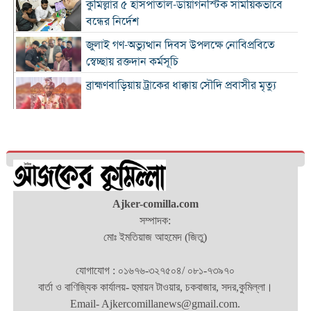
কুমিল্লার ৫ হাসপাতাল-ডায়াগনস্টিক সাময়িকভাবে
বন্ধের নির্দেশ
জুলাই গণ-অভ্যুত্থান দিবস উপলক্ষে নোবিপ্রবিতে
স্বেচ্ছায় রক্তদান কর্মসূচি
ব্রাহ্মণবাড়িয়ায় ট্রাকের ধাক্কায় সৌদি প্রবাসীর মৃত্যু
সন্ধ্যার মধ্যে কুমিল্লাসহ ১৪ জেলায় ঝোড়ো হাওয়াসহ
বৃষ্টির সম্ভাবনা
দাউদকান্দিতে পুলিশের অভিযানে গ্রেপ্তার ৩
কুমিল্লায় বিপুল মাদক ধ্বংস, দুই মাসে ২৫টি
Ajker-comilla.com
পুশইনের চেষ্টা প্রতিহত করেছে বিজিবি
সম্পাদক:
মোঃ ইমতিয়াজ আহমেদ (জিতু)
১১ প্রতিষ্ঠানে নেতৃত্ব বদল, প্রশাসন সংস্কারের বার্তা
যোগাযোগ : ০১৬৭৬-৩২৭৫০৪/ ০৮১-৭৩৯৭০
মার্শাল আর্ট ক্লাব কাপ প্রতিযোগিতায় কুমিল্লা হাই স্কুল
বার্তা ও বাণিজ্যিক কার্যালয়- হুমায়ন টাওয়ার, চকবাজার, সদর,কুমিল্লা।
শিক্ষার্থীদের স্বর্ণপদক অর্জন
Email- Ajkercomillanews@gmail.com.