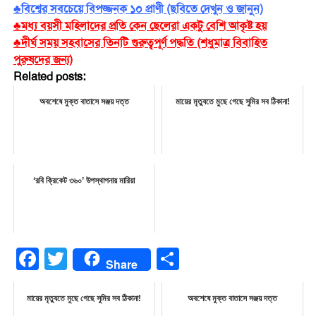
♣বিশ্বের সবচেয়ে বিপজ্জনক ১০ প্রাণী (ছবিতে দেখুন ও জানুন)
♣মধ্য বয়সী মহিলাদের প্রতি কেন ছেলেরা একটু বেশি আকৃষ্ট হয়
♣দীর্ঘ সময় সহবাসের তিনটি গুরুত্বপূর্ণ পদ্ধতি (শধুমাত্র বিবাহিত
পুরুষদের জন্য)
Related posts:
অবশেষে মুক্ত বাতাসে সঞ্জয় দত্ত
মায়ের মৃত্যুতে মুছে গেছে সুমির সব ঠিকানা!
‘রবি ক্রিকেট ৩৬০’ উপস্থাপনায় মারিয়া
Facebook
Twitter
Share
Share
মায়ের মৃত্যুতে মুছে গেছে সুমির সব ঠিকানা!
অবশেষে মুক্ত বাতাসে সঞ্জয় দত্ত