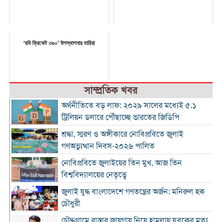
‘রবি ক্রিকেট ৩৬০’ উপস্থাপনায় মারিয়া
সাম্প্রতিক খবর
অর্থনীতিতে বড় লাফ: ২০২৯ সালের মধ্যেই ৫.১
ট্রিলিয়ন ডলারে পৌঁছাচ্ছে ভারতের জিডিপি
শ্রদ্ধা, স্মরণ ও অঙ্গীকারে নোবিপ্রবিতে জুলাই
গণঅভ্যুত্থান দিবস-২০২৬ পালিত
নোবিপ্রবিতে জুলাইয়ের তিন মুখ, আজ তিন
বিশ্ববিদ্যালয়ের নেতৃত্বে
জুলাই যুদ্ধ বাংলাদেশে গণতন্ত্রের অর্জন: মনিরুল হক
চৌধুরী
চৌদ্দগ্রামে রাস্তার জায়গায় নিয়ে হামলায় যুবকের মৃত্যু