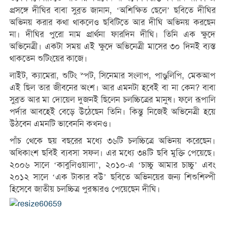
প্রসঙ্গে দীঘির বাবা সুব্রত জানান, ‘অশিক্ষিত ছেলে’ ছবিতে দীঘির
অভিনয় করার কথা থাকলেও ছবিটিতে আর দীঘি অভিনয় করছেন
না। দীঘির পুরো নাম প্রার্থনা ফারদিন দীঘি। তিনি এক ক্ষুদে
অভিনেত্রী। একটা সময় এই ক্ষুদে অভিনেত্রী মাসের ৩০ দিনই ব্যস্ত
থাকতেন শুটিংয়ের কাজে।
লাইট, ক্যামেরা, শুটিং স্পট, সিনেমার সংলাপ, পাণ্ডুলিপি, মেকআপ
এই ছিল তার জীবনের অংশ। আর এমনটা হবেই বা না কেন? বাবা
সুব্রত আর মা দোয়েল দুজনই ছিলেন চলচ্চিত্রের মানুষ। ফলে রূপালি
পর্দার আবহেই বেড়ে উঠেছেন তিনি। কিন্তু নিজেই অভিনেত্রী হয়ে
উঠবেন এমনটি ভাবেননি কখনও।
পাঁচ থেকে ছয় বছরের মধ্যে ৩৬টি চলচ্চিত্রে অভিনয় করেছেন।
অধিকাংশ ছবিই ব্যবসা সফল। এর মধ্যে ৩৪টি ছবি মুক্তি পেয়েছে।
২০০৬ সালে ‘কাবুলিওয়ালা’, ২০১০-এ ‘চাচ্চু আমার চাচ্চু’ এবং
২০১২ সালে ‘এক টাকার বউ’ ছবিতে অভিনয়ের জন্য শিশুশিল্পী
হিসেবে জাতীয় চলচ্চিত্র পুরস্কারও পেয়েছেন দীঘি।