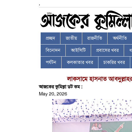
,
প্রচ্ছদ
জাতীয়
রাজনীতি
অর্থনীতি
বিনোদন
আইসিটি
প্রবাসের খবর
ধর
পর্যটন
কলকাতার খবর
চাকরির খবর
লাকসামে হাসনাত আবদুল্লাহর
আজকের কুমিল্লা ডট কম :
May 20, 2026