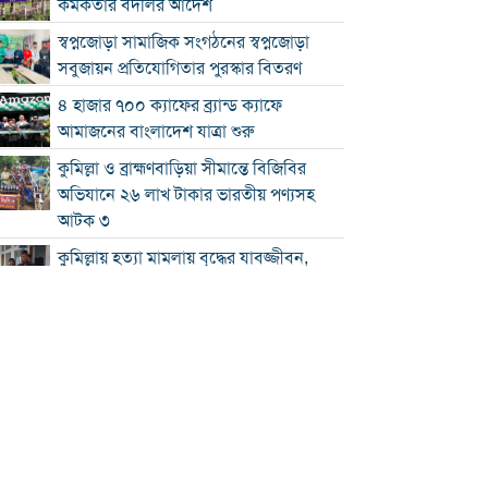
কর্মকর্তার বদলির আদেশ
স্বপ্নজোড়া সামাজিক সংগঠনের স্বপ্নজোড়া
সবুজায়ন প্রতিযোগিতার পুরস্কার বিতরণ
৪ হাজার ৭০০ ক্যাফের ব্র্যান্ড ক্যাফে
আমাজনের বাংলাদেশ যাত্রা শুরু
কুমিল্লা ও ব্রাহ্মণবাড়িয়া সীমান্তে বিজিবির
অভিযানে ২৬ লাখ টাকার ভারতীয় পণ্যসহ
আটক ৩
কুমিল্লায় হত্যা মামলায় বৃদ্ধের যাবজ্জীবন,
ছেলে খালাস
চাঁদপুরে মাদক বিরোধী অভিযানে নিরীহ
প্রবাসীর মৃত্যু : দীর্ঘ সময় সড়ক অবরোধ
অর্থনীতিতে বড় লাফ: ২০২৯ সালের মধ্যেই
৫.১ ট্রিলিয়ন ডলারে পৌঁছাচ্ছে ভারতের
জিডিপি
শ্রদ্ধা, স্মরণ ও অঙ্গীকারে নোবিপ্রবিতে জুলাই