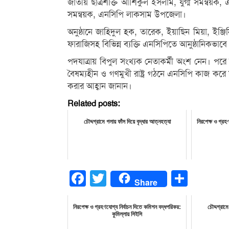
জাতীয় ছাত্রশক্তি আশিকুল ইসলাম, যুগ্ম সমন্বয
সমন্বয়ক, এনসিপি লাকসাম উপজেলা।
অনুষ্ঠানে জাহিদুল হক, তারেক, ইয়াছিন মিয়া, ইঞ্
ফারাজিসহ বিভিন্ন ব্যক্তি এনসিপিতে আনুষ্ঠানিকভা
পদযাত্রায় বিপুল সংখ্যক নেতাকর্মী অংশ নেন। পরে 
বৈষম্যহীন ও গণমুখী রাষ্ট্র গঠনে এনসিপি কাজ করে য
করার আহ্বান জানান।
Related posts:
চৌদ্দগ্রামে গলায় ফাঁস দিয়ে বৃদ্ধার আত্নহত্যা
নিরপেক্ষ ও গ্রহ
Facebook
Twitter
Share
Share
নিরপেক্ষ ও গ্রহণযোগ্য নির্বাচন দিতে কমিশন বদ্ধপরিকর:
চৌদ্দগ্রাম
কুমিল্লায় সিইসি