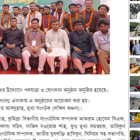
এর উদ্যোগে পদযাত্রা ও যোগদান অনুষ্ঠান অনুষ্ঠিত হয়েছে।
লগ্ন এলাকায় এ অনুষ্ঠানের আয়োজন করা হয়।
াত আবদুল্লাহ, মুখ্য সংগঠক (দক্ষিণ অঞ্চল)।
াহ, কুমিল্লা বিভাগীয় সাংগঠনিক সম্পাদক আকরাম হোসেন সিএফ,
সদস্য সচিব, নাভিদ নওরোজ শাহ্, যুগ্ম মুখ্য সমন্বয়ক, তারিকুল
াংগঠনিক সম্পাদক, জাতীয় যুবশক্তি হাসিবুল, সিনিয়র সহ-সভাপতি,