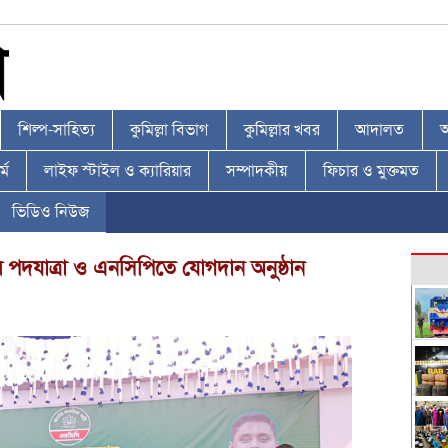
শিল্প-সাহিত্য
কুমিল্লা বিভাগ
কুমিল্লার খবর
আদালত
আ
্ম
লাইফ স্টাইল ও ক্যারিয়ার
সম্পাদকীয়
ফিচার ও মুক্তমত
ভিডিও নিউজ
 পদযাত্রা ও এনসিপিতে যোগদান অনুষ্ঠান