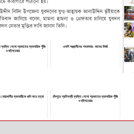
যমে কারাগারে পাঠানো হয়।
দীন লিটন উপজেলা যুবদলের যুগ্ম-আহ্বায়ক আলাউদ্দিন ভূঁইয়াকে
প্রতিবাদ জানিয়ে বলেন, মামলা হামলা ও গ্রেফতার চালিয়ে যুবদল
বদল নেতার মুক্তির দাবি জানান তিনি।
ধী ব্যক্তি পেলো প্রভাতের ব্যবসায়িক পুঁজি
এসপি সন্ত্রাসীদের গডফাদার- কাদের মির্জা
ও হুইলচেয়ার
য় নোয়াখালীর ব্যবসায়ীকে গুলি করে হত্যা
চাঁদপুরে প্রতিবন্ধী ব্যক্তি পেলো প্রভাতের ব্যবসায়িক পুঁজি
ও হুইলচেয়ার