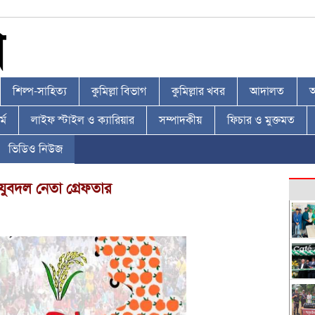
শিল্প-সাহিত্য
কুমিল্লা বিভাগ
কুমিল্লার খবর
আদালত
আ
্ম
লাইফ স্টাইল ও ক্যারিয়ার
সম্পাদকীয়
ফিচার ও মুক্তমত
ভিডিও নিউজ
যুবদল নেতা গ্রেফতার