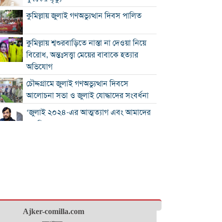
কুমিল্লায় জুলাই গণঅভ্যুত্থান দিবস পালিত
কুমিল্লায় শ্বশুরবাড়িতে নাস্তা না দেওয়া নিয়ে
বিরোধ, অন্তঃসত্ত্বা মেয়ের বাবাকে হত্যার
অভিযোগ
চৌদ্দগ্রামে জুলাই গণঅভ্যুত্থান দিবসে
আলোচনা সভা ও জুলাই যোদ্ধাদের সংবর্ধনা
‘জুলাই ২০২৪-এর আত্মত্যাগ এবং আমাদের
নাগরিক দায়বদ্ধতা”
কুমিল্লায় তিন উপজেলার সব ধরনের নৌযান
নিবন্ধনের আওতায় আসছে
কুমিল্লার কৃতি সন্তান আওসাফ চৌধুরী নতুন
কুঁড়ি স্পোর্টস-২০২৬ এ জাতীয় দাবায়
চ্যাম্পিয়ন
দাউদকান্দিতে ৫২ কেজি গাঁজাসহ প্রাইভেট
Ajker-comilla.com