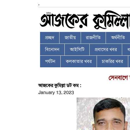
,
প্রচ্ছদ
জাতীয়
রাজনীতি
অর্থনীতি
বিনোদন
আইসিটি
প্রবাসের খবর
ধর
পর্যটন
কলকাতার খবর
চাকরির খবর
সেনবাগে 
আজকের কুমিল্লা ডট কম :
January 13, 2023