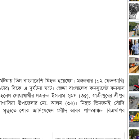
ঘটনায় তিন বাংলাদেশি নিহত হয়েছেন। মঙ্গলবার (০২ ফেব্রুয়ারি)
৬টার) দিকে এ দুর্ঘটনা ঘটে। জেদ্দা বাংলাদেশ কনস্যুলেট কনসাল
 হলেন নোয়াখানীর নজরুল ইসলাম সুমন (৩৫), গাজীপুরের শ্রীপুর
র কাপাসিয়া উপজেলার মো. আলম (৩২)। নিহত তিনজনই সৌদি
ের মৃত্যুতে শোক জানিয়েছেন সৌদি আরব পশ্চিমাঞ্চল বিএনপির