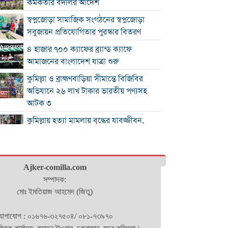
কর্মকর্তার বদলির আদেশ
স্বপ্নজোড়া সামাজিক সংগঠনের স্বপ্নজোড়া
সবুজায়ন প্রতিযোগিতার পুরস্কার বিতরণ
৪ হাজার ৭০০ ক্যাফের ব্র্যান্ড ক্যাফে
আমাজনের বাংলাদেশ যাত্রা শুরু
কুমিল্লা ও ব্রাহ্মণবাড়িয়া সীমান্তে বিজিবির
অভিযানে ২৬ লাখ টাকার ভারতীয় পণ্যসহ
আটক ৩
কুমিল্লায় হত্যা মামলায় বৃদ্ধের যাবজ্জীবন,
ছেলে খালাস
চাঁদপুরে মাদক বিরোধী অভিযানে নিরীহ
প্রবাসীর মৃত্যু : দীর্ঘ সময় সড়ক অবরোধ
Ajker-comilla.com
অর্থনীতিতে বড় লাফ: ২০২৯ সালের মধ্যেই
সম্পাদক:
৫.১ ট্রিলিয়ন ডলারে পৌঁছাচ্ছে ভারতের
মোঃ ইমতিয়াজ আহমেদ (জিতু)
জিডিপি
োগাযোগ : ০১৬৭৬-৩২৭৫০৪/ ০৮১-৭৩৯৭০
শ্রদ্ধা, স্মরণ ও অঙ্গীকারে নোবিপ্রবিতে জুলাই