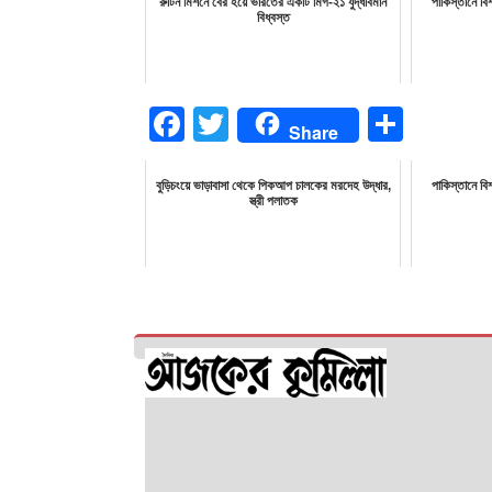
রুটিন মিশনে বের হয়ে ভারতের একটি মিগ-২১ যুদ্ধবিমান
পাকিস্তানে ব
বিধ্বস্ত
Facebook
Twitter
Share
Share
বুড়িচংয়ে ভাড়াবাসা থেকে পিকআপ চালকের মরদেহ উদ্ধার,
পাকিস্তানে ব
স্ত্রী পলাতক