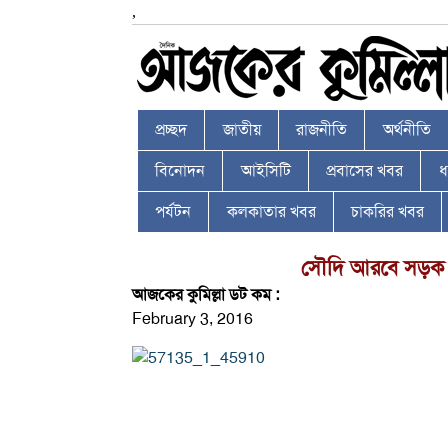
,
প্রচ্ছদ
জাতীয়
রাজনীতি
অর্থনীতি
বিনোদন
আইসিটি
প্রবাসের খবর
ধর
পর্যটন
কলকাতার খবর
চাকরির খবর
সৌদি আরবে সড়ক দু
আজকের কুমিল্লা ডট কম :
February 3, 2016