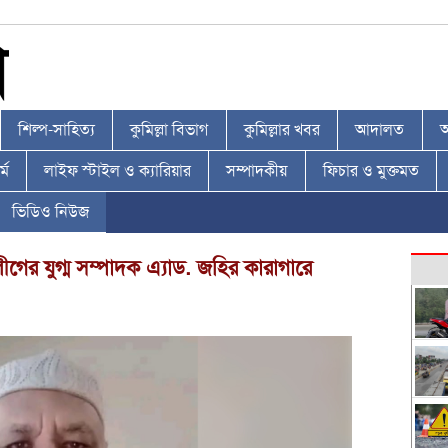
শিল্প-সাহিত্য
কুমিল্লা বিভাগ
কুমিল্লার খবর
আদালত
আ
্ম
লাইফ স্টাইল ও ক্যারিয়ার
সম্পাদকীয়
ফিচার ও মুক্তমত
ভিডিও নিউজ
আ.লীগের যুগ্ম সম্পাদক এ্যাড. জহির কারাগারে