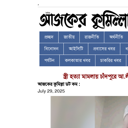
,
প্রচ্ছদ
জাতীয়
রাজনীতি
অর্থনীতি
বিনোদন
আইসিটি
প্রবাসের খবর
ধর
পর্যটন
কলকাতার খবর
চাকরির খবর
স্ত্রী হত্যা মামলায় চাঁদপুরে 
আজকের কুমিল্লা ডট কম :
July 29, 2025