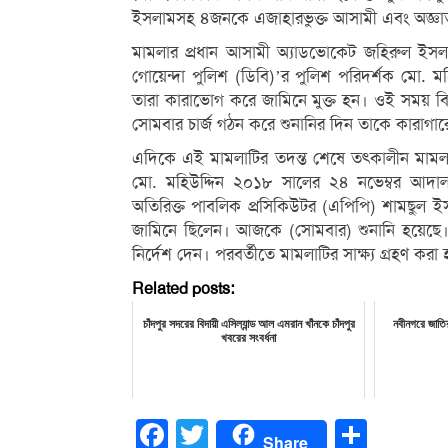
ইসলামসহ ৪জনকে এজাহারভুক্ত আসামী এবং অজ্ঞা
মামলার প্রধান আসামী অ্যাডভোকেট জহিরুল ইসলাম ও
গোয়েন্দা পুলিশ (ডিবি)’র পুলিশ পরিদর্শক মো. ম
তারা কারাভোগ করে জামিনে মুক্ত হন। ওই সময় বিচ
সোমবার চার্জ গঠন করে শুনানির দিন তাকে কারাগার
এদিকে এই মামলাটির তদন্ত শেষে তৎকালীন মামলার 
মো. মহিউদ্দিন ২০১৮ সালের ২৪ নভেম্বর আদাল
অতিরিক্ত পাবলিক প্রসিকিউটর (এপিপি) শামছুল ইসল
জামিনে ছিলেন। আজকে (সোমবার) শুনানি হয়েছে।
নির্দেশ দেন। পরবর্তীতে মামলাটির সাক্ষ্য গ্রহণ করা
Related posts:
চাঁদপুর সদরের বিদায়ী এসিল্যান্ড আল এমরান খাঁনকে চাঁদপুর
নবীনগরে জাতি
খবরের সংবর্ধনা
Facebook
Twitter
Share
Share