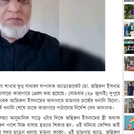
েলা শাখার যুগ্ম সাধারণ সম্পাদক অ্যাডভোকেট মো. জহিরুল ইসলাম
ায় আবারো কারাগারে প্রেরণ করা হয়েছে। সোমবার (২৮ জুলাই) দুপুরে
ারক আমিরুল ইসলামের আদালতে মামলার চার্জের শুনানি ছিলো।
চার্জ শুনানি শেষে তাকে কারাগারে পাঠানোর নির্দেশ দেন আদালত।
ধ্যা আনুমানিক সাড়ে ৭টার দিকে জহিরুল ইসলামের স্ত্রী অধ্যক্ষ
ষিণ পাশে নিজ বাসায় হত্যার শিকার হন। ওই ঘটনায় ফেন্সির ভাই
পুর সদর মডেল থানায় মামলা করেন। ওই মামলায় অ্যাড. জহিরুল