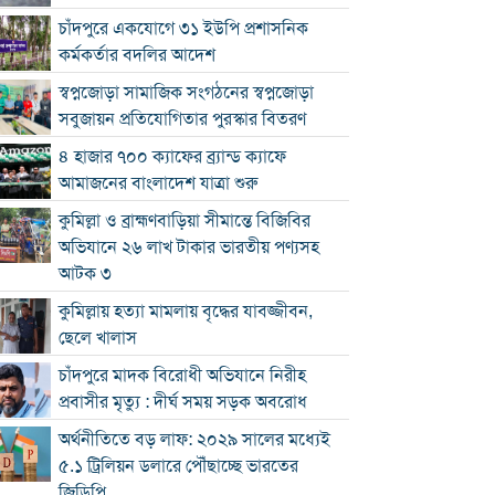
চাঁদপুরে একযোগে ৩১ ইউপি প্রশাসনিক
কর্মকর্তার বদলির আদেশ
স্বপ্নজোড়া সামাজিক সংগঠনের স্বপ্নজোড়া
সবুজায়ন প্রতিযোগিতার পুরস্কার বিতরণ
৪ হাজার ৭০০ ক্যাফের ব্র্যান্ড ক্যাফে
আমাজনের বাংলাদেশ যাত্রা শুরু
কুমিল্লা ও ব্রাহ্মণবাড়িয়া সীমান্তে বিজিবির
অভিযানে ২৬ লাখ টাকার ভারতীয় পণ্যসহ
আটক ৩
কুমিল্লায় হত্যা মামলায় বৃদ্ধের যাবজ্জীবন,
ছেলে খালাস
চাঁদপুরে মাদক বিরোধী অভিযানে নিরীহ
প্রবাসীর মৃত্যু : দীর্ঘ সময় সড়ক অবরোধ
অর্থনীতিতে বড় লাফ: ২০২৯ সালের মধ্যেই
৫.১ ট্রিলিয়ন ডলারে পৌঁছাচ্ছে ভারতের
জিডিপি