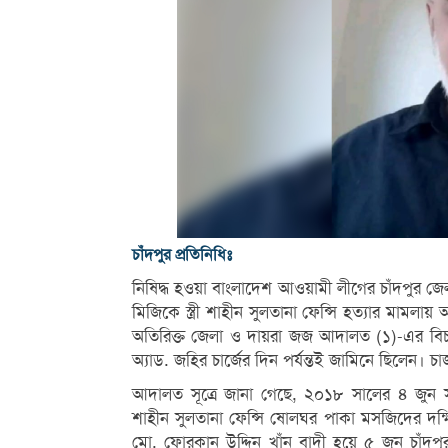
চাঁদপুর প্রতিনিধিঃ
নিষিদ্ধ হওয়া বাংলাদেশ আওয়ামী লীগের চাঁদপুর জ
মিজিকে স্ত্রী শাহীন সুলতানা ফেন্সি হত্যার মামল
অতিরিক্ত জেলা ও দায়রা জজ আদালত (১)-এর বিচ
অ্যাড. জহির চার্জের দিন পর্যন্তই জামিনে ছিলেন। 
আদালত সূত্রে জানা গেছে, ২০১৮ সালের ৪ জুন সন্
শাহীন সুলতানা ফেন্সি ষোলঘর পাকা মসজিদের দক্
মো. ফোরকান উদ্দিন খাঁন বাদী হয়ে ৫ জুন চাঁদ