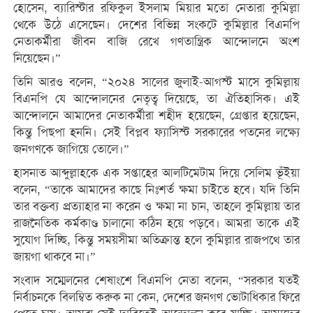
হোসেন, ব্যারিস্টার রফিকুল ইসলাম মিয়ার মতো নেতারা কুমিল্লা
থেকে উঠে এসেছেন। দেশের বিভিন্ন সংকটে কুমিল্লার বিএনপি
নেতাকর্মীরা জীবন বাজি রেখে গণতান্ত্রিক আন্দোলনে অংশ
নিয়েছেন।”
তিনি আরও বলেন, “২০২৪ সালের জুলাই-আগস্ট মাসে কুমিল্লায়
বিএনপি যে আন্দোলনের নেতৃত্ব দিয়েছে, তা ঐতিহাসিক। এই
আন্দোলনে আমাদের নেতাকর্মীরা শহীদ হয়েছেন, গ্রেপ্তার হয়েছেন,
কিন্তু পিছপা হননি। সেই বিপ্লব ফ্যাসিস্ট সরকারের পতনের লক্ষ্যে
জনগণকে জাগিয়ে তোলে।”
হাসনাত আব্দুল্লাহকে এক সপ্তাহের আলটিমেটাম দিয়ে সেলিম ভূঁইয়া
বলেন, “তাকে আমাদের কাছে নিঃশর্ত ক্ষমা চাইতে হবে। যদি তিনি
তার বক্তব্য প্রত্যাহার না করেন ও ক্ষমা না চান, তাহলে কুমিল্লায় তার
রাজনৈতিক কর্মকাণ্ড চালানো কঠিন হয়ে পড়বে। আমরা তাকে এই
সুযোগ দিচ্ছি, কিন্তু সময়সীমা অতিক্রান্ত হলে কুমিল্লার রাজপথে তার
জায়গা থাকবে না।”
সংবাদ সম্মেলনের শেষাংশে বিএনপি নেতা বলেন, “সরকার যতই
নির্বাচনকে বিলম্বিত করুক না কেন, দেশের জনগণ ভোটাধিকার ফিরে