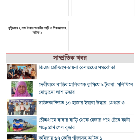
বুড়িচংয়ে ২ লক্ষ টাকার ভারতীয় শাড়ী ও পিকআপসহ
আটক ১
সাম্প্রতিক খবর
জিএম হোল্ডিংস-চায়না রেলওয়ের সমঝোতা
দেবীদ্বারে বাড়ির মালিককে কুপিয়ে ৯ টুকরা, পলিথিনে
মোড়ানো লাশ উদ্ধার
দাউদকান্দিতে ১০ হাজার ইয়াবা উদ্ধার, গ্রেপ্তার ৩
চৌদ্দগ্রামে বাবার বাড়ি থেকে ফেরার পথে ট্রেনে কাটা
পড়ে প্রাণ গেল বৃদ্ধার
কুমিল্লায় ৬৭ কেজি গাঁজাসহ আটক ১