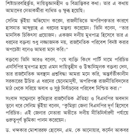
শিষ্টাচারবহির্ভূত, দায়িত্বজ্ঞানহীন ও বিভ্রান্তিকর কথা। তার এ কথায়
আমাদের নেতাকর্মীরা ব্যথিত ও ক্ষুব্ধ হয়েছি।
সেলিম ভূঁইয়া অভিযোগ করেন, রাজনীতিতে অপরিপক্বতার কারণে
হাসনাত আব্দুল্লাহ এ ধরনের মন্তব্য করেছেন। তিনি বলেন, “তার
মানসিক চিকিৎসা প্রয়োজন। একজন দলীয় মুখপাত্র হিসেবে তার এ
ধরনের বক্তব্য শুধু লজ্জাজনক নয়, রাজনৈতিক পরিবেশ বিনষ্ট করার
অপচেষ্টা বলেও আমরা মনে করি।”
বক্তব্যে তিনি আরও বলেন, “যে ব্যক্তি কিংস পার্টি নামে পরিচিত
এনসিপির মুখপাত্র হয়ে এমন দায়িত্বহীন ও উস্কানিমূলক বক্তব্য দেন,
তার রাজনৈতিক অবস্থান প্রশ্নবিদ্ধ! আমরা মনে করি, অন্তর্বর্তীকালীন
সরকারের উচিত এ ধরনের ছেলেমানুষী, অপরিপক্ক রাজনীতিবিদদের
মাঠ থেকে সরিয়ে অবাধ ও সুষ্ঠু নির্বাচনের পরিবেশ নিশ্চিত করা।”
সংবাদ সম্মেলনে কুমিল্লার রাজনৈতিক ঐতিহ্য ও বিএনপির অবদান
তুলে ধরে সেলিম ভূঁইয়া বলেন, “কুমিল্লা জেলা বিএনপির দূর্গ হিসেবে
পরিচিত। এই জেলার নেতারা অতীতে দলীয় নীতিনির্ধারণী পর্যায়ে
গুরুত্বপূর্ণ ভূমিকা পালন করেছেন।
ড. খন্দকার মোশাররফ হোসেন, এম. কে আনোয়ার, কর্নেল আকবর