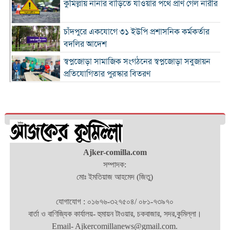
কুমিল্লায় নানার বাড়িতে যাওয়ার পথে প্রাণ গেল নারীর
চাঁদপুরে একযোগে ৩১ ইউপি প্রশাসনিক কর্মকর্তার
বদলির আদেশ
স্বপ্নজোড়া সামাজিক সংগঠনের স্বপ্নজোড়া সবুজায়ন
প্রতিযোগিতার পুরস্কার বিতরণ
৪ হাজার ৭০০ ক্যাফের ব্র্যান্ড ক্যাফে আমাজনের
বাংলাদেশ যাত্রা শুরু
কুমিল্লা ও ব্রাহ্মণবাড়িয়া সীমান্তে বিজিবির অভিযানে
২৬ লাখ টাকার ভারতীয় পণ্যসহ আটক ৩
কুমিল্লায় হত্যা মামলায় বৃদ্ধের যাবজ্জীবন, ছেলে
Ajker-comilla.com
খালাস
সম্পাদক:
মোঃ ইমতিয়াজ আহমেদ (জিতু)
চাঁদপুরে মাদক বিরোধী অভিযানে নিরীহ প্রবাসীর মৃত্যু
: দীর্ঘ সময় সড়ক অবরোধ
যোগাযোগ : ০১৬৭৬-৩২৭৫০৪/ ০৮১-৭৩৯৭০
অর্থনীতিতে বড় লাফ: ২০২৯ সালের মধ্যেই ৫.১
বার্তা ও বাণিজ্যিক কার্যালয়- হুমায়ন টাওয়ার, চকবাজার, সদর,কুমিল্লা।
ট্রিলিয়ন ডলারে পৌঁছাচ্ছে ভারতের জিডিপি
Email- Ajkercomillanews@gmail.com.