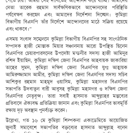
পেতে চায়। আমরা সেই দাবিতেই আন্দোলন করে যাচ্ছি। আমাদের
নেতা তারেক রহমান সার্বক্ষণিকভাবে আন্দোলনের পরিস্থিতি
পর্যবেক্ষণ করছেন এবং আমাদের নির্দেশনা দিচ্ছেন। কুমিল্লা
বিভাগীয় বিএনপি তাঁর নির্দেশে আন্দোলনের মাঠে সক্রিয় রয়েছে
এবং থাকবে।”
এসময় সংবাদ সম্মেলনে কুমিল্লা বিভাগীয় বিএনপির সহ সাংগঠনিক
সম্পাদক হাজী মোস্তাক মিয়ার সঞ্চালনায় আরো উপস্থিত ছিলেন
বিএনপির চেয়ারপারসনের উপদেষ্টা মন্ডলীর সদস্য হাজী আমিনুর
রশিদ ইয়াছিন, কুমিল্লা দক্ষিণ জেলা বিএনপির আহবায়ক জাকারিয়া
তাহের সুমন, কুমিল্লা দক্ষিণ জেলা বিএনপির যুগ্ম আহ্বায়ক
আমিরুজ্জামান আমীর, কুমিল্লা দক্ষিণ জেলা বিএনপির সদস্য সচিব
আশিকুর রহমান মাহমুদ ওয়াসিম, কুমিল্লা মহানগর বিএনপির
সভাপতি উদবাতুল বারী আবুসহ কুমিল্লা মহানগর ও দক্ষিণ জেলা
বিএনপির নেতৃবৃন্দ। তারা সবাই হাসনাত আব্দুল্লাহর মন্তব্যের
প্রতিবাদে ঐক্যবদ্ধ প্রতিক্রিয়া জানান এবং কুমিল্লা বিএনপির ভাবমূর্তি
রক্ষায় দৃঢ় অবস্থান পুনর্ব্যক্ত করেন।
উল্লেখ্য, গত ১৬ মে কুমিল্লা শিল্পকলা একাডেমিতে আয়োজিত
জুলাই সমাবেশে সভাপতির বক্তব্যের হাসনাত আব্দুল্লাহ বলেন