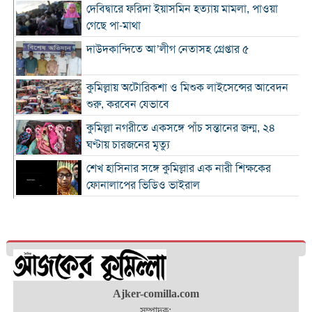
দেবিদ্বারে ফরিদা ইয়াসমিন হত্যায় মামলা, পাওয়া
গেছে পা-মাথা
দাউদকান্দিতে আ’লীগ নেতাসহ গ্রেপ্তার ৫
কুমিল্লায় অটোরিকশা ও মিশুক লাইসেন্সের আবেদন
শুরু, করবেন যেভাবে
কুমিল্লা নগরীতে একসঙ্গে পাঁচ সন্তানের জন্ম, ২৪
ঘণ্টায় চারজনের মৃত্যু
শেখ হাসিনার সঙ্গে কুমিল্লার এক নারী শিক্ষকের
ফোনালাপের ভিডিও ভাইরাল
চাঁদপুরে হঠাৎ স্বাস্থ্যমন্ত্রীর পরিদর্শন: সিভিল সার্জনকে
উত্তরবঙ্গে বদলীর নির্দেশ
জিএম হোল্ডিংস-চায়না রেলওয়ের সমঝোতা
দেবীদ্বারে বাড়ির মালিককে কুপিয়ে ৯ টুকরা, পলিথিনে
Ajker-comilla.com
মোড়ানো লাশ উদ্ধার
সম্পাদক: