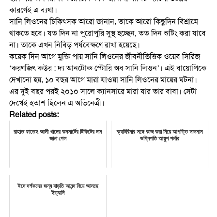
কারণেই এ ব্যথা।
সানি লিওনের চিকিৎসক আরো জানান, তাকে আরো কিছুদিন বিশ্রামে
থাকতে হবে। যত দিন না পুরোপুরি সুস্থ হচ্ছেন, তত দিন শুটিং করা যাবে
না। তাকে এখন নিবিড় পর্যবেক্ষণে রাখা হয়েছে।
কয়েক দিন আগে মুক্তি পায় সানি লিওনের জীবনীভিত্তিক ওয়েব সিরিজ
‘করণজিৎ কউর : দ্য আনটোল্ড স্টোরি অব সানি লিওন’। এই বায়োপিকে
দেখানো হয়, ১০ বছর আগে মারা যাওয়া সানি লিওনের মায়ের ঘটনা।
এর দুই বছর পরই ২০১০ সালে ক্যানসারে মারা যার তার বাবা। সেটা
দেখেই হতাশ ছিলেন এ অভিনেত্রী।
Related posts:
রাহাত ফাতেহ আলী খানের কনসার্টের টিকিটের দাম
ক্যাটরিনার সঙ্গে কাজ করা নিয়ে আপত্তি সালমান
জানা গেল
ভগ্নিপতি আয়ুশ শর্মার
ঈদে দর্শকদের জন্য বাড়তি আনন্দ নিয়ে আসছে
ইত্যাদি