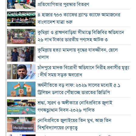
প্রতিযোগিতার পুরস্কার বিতরণ
৪ হাজার ৭০০ ক্যাফের ব্র্যান্ড ক্যাফে আমাজনের
বাংলাদেশ যাত্রা শুরু
কুমিল্লা ও ব্রাহ্মণবাড়িয়া সীমান্তে বিজিবির অভিযানে
২৬ লাখ টাকার ভারতীয় পণ্যসহ আটক ৩
কুমিল্লায় হত্যা মামলায় বৃদ্ধের যাবজ্জীবন, ছেলে
খালাস
চাঁদপুরে মাদক বিরোধী অভিযানে নিরীহ প্রবাসীর মৃত্যু
: দীর্ঘ সময় সড়ক অবরোধ
অর্থনীতিতে বড় লাফ: ২০২৯ সালের মধ্যেই ৫.১
ট্রিলিয়ন ডলারে পৌঁছাচ্ছে ভারতের জিডিপি
শ্রদ্ধা, স্মরণ ও অঙ্গীকারে নোবিপ্রবিতে জুলাই
গণঅভ্যুত্থান দিবস-২০২৬ পালিত
নোবিপ্রবিতে জুলাইয়ের তিন মুখ, আজ তিন
বিশ্ববিদ্যালয়ের নেতৃত্বে