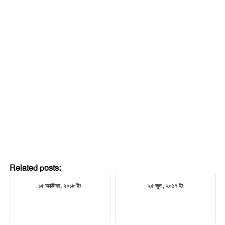
Related posts:
১৫ অক্টোবর, ২০১৮ ইং
২৫ জুন , ২০১৭ ইং