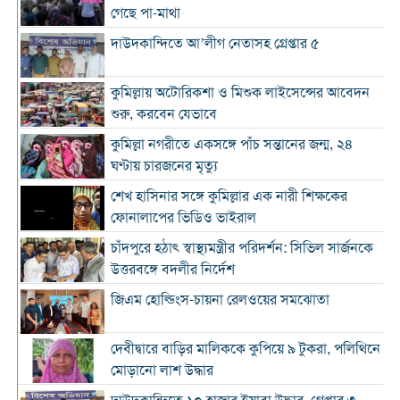
গেছে পা-মাথা
দাউদকান্দিতে আ’লীগ নেতাসহ গ্রেপ্তার ৫
কুমিল্লায় অটোরিকশা ও মিশুক লাইসেন্সের আবেদন
শুরু, করবেন যেভাবে
কুমিল্লা নগরীতে একসঙ্গে পাঁচ সন্তানের জন্ম, ২৪
ঘণ্টায় চারজনের মৃত্যু
শেখ হাসিনার সঙ্গে কুমিল্লার এক নারী শিক্ষকের
ফোনালাপের ভিডিও ভাইরাল
চাঁদপুরে হঠাৎ স্বাস্থ্যমন্ত্রীর পরিদর্শন: সিভিল সার্জনকে
উত্তরবঙ্গে বদলীর নির্দেশ
জিএম হোল্ডিংস-চায়না রেলওয়ের সমঝোতা
দেবীদ্বারে বাড়ির মালিককে কুপিয়ে ৯ টুকরা, পলিথিনে
মোড়ানো লাশ উদ্ধার