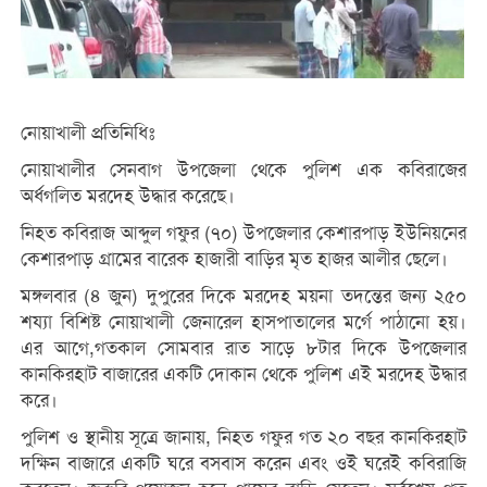
নোয়াখালী প্রতিনিধিঃ
নোয়াখালীর সেনবাগ উপজেলা থেকে পুলিশ এক কবিরাজের
অর্ধগলিত মরদেহ উদ্ধার করেছে।
নিহত কবিরাজ আব্দুল গফুর (৭০) উপজেলার কেশারপাড় ইউনিয়নের
কেশারপাড় গ্রামের বারেক হাজারী বাড়ির মৃত হাজর আলীর ছেলে।
মঙ্গলবার (৪ জুন) দুপুরের দিকে মরদেহ ময়না তদন্তের জন্য ২৫০
শয্যা বিশিষ্ট নোয়াখালী জেনারেল হাসপাতালের মর্গে পাঠানো হয়।
এর আগে,গতকাল সোমবার রাত সাড়ে ৮টার দিকে উপজেলার
কানকিরহাট বাজারের একটি দোকান থেকে পুলিশ এই মরদেহ উদ্ধার
করে।
পুলিশ ও স্থানীয় সূত্রে জানায়, নিহত গফুর গত ২০ বছর কানকিরহাট
দক্ষিন বাজারে একটি ঘরে বসবাস করেন এবং ওই ঘরেই কবিরাজি