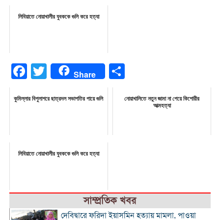
লিবিয়াতে নোয়াখালীর যুবককে গুলি করে হত্যা
Facebook
Twitter
Share
Share
কুমিল্লার বিপুলাশরে ছাত্রদল সভাপতির পায়ে গুলি
নোয়াখালিতে নতুন জামা না পেয়ে কিশোরীর
আত্মহত্যা
লিবিয়াতে নোয়াখালীর যুবককে গুলি করে হত্যা
সাম্প্রতিক খবর
দেবিদ্বারে ফরিদা ইয়াসমিন হত্যায় মামলা, পাওয়া