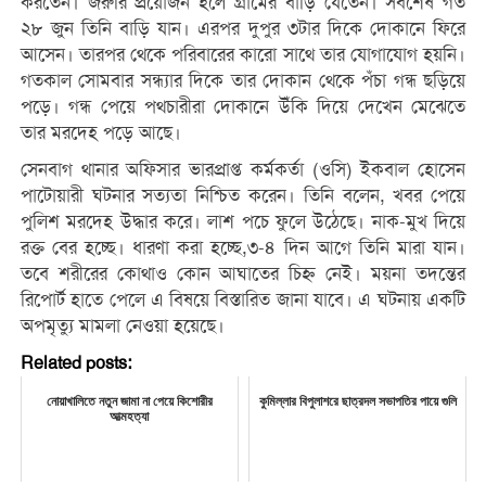
করতেন। জরুরি প্রয়োজন হলে গ্রামের বাড়ি যেতেন। সর্বশেষ গত
২৮ জুন তিনি বাড়ি যান। এরপর দুপুর ৩টার দিকে দোকানে ফিরে
আসেন। তারপর থেকে পরিবারের কারো সাথে তার যোগাযোগ হয়নি।
গতকাল সোমবার সন্ধ্যার দিকে তার দোকান থেকে পঁচা গন্ধ ছড়িয়ে
পড়ে। গন্ধ পেয়ে পথচারীরা দোকানে উঁকি দিয়ে দেখেন মেঝেতে
তার মরদেহ পড়ে আছে।
সেনবাগ থানার অফিসার ভারপ্রাপ্ত কর্মকর্তা (ওসি) ইকবাল হোসেন
পাটোয়ারী ঘটনার সত্যতা নিশ্চিত করেন। তিনি বলেন, খবর পেয়ে
পুলিশ মরদেহ উদ্ধার করে। লাশ পচে ফুলে উঠেছে। নাক-মুখ দিয়ে
রক্ত বের হচ্ছে। ধারণা করা হচ্ছে,৩-৪ দিন আগে তিনি মারা যান।
তবে শরীরের কোথাও কোন আঘাতের চিহ্ন নেই। ময়না তদন্তের
রিপোর্ট হাতে পেলে এ বিষয়ে বিস্তারিত জানা যাবে। এ ঘটনায় একটি
অপমৃত্যু মামলা নেওয়া হয়েছে।
Related posts:
নোয়াখালিতে নতুন জামা না পেয়ে কিশোরীর
কুমিল্লার বিপুলাশরে ছাত্রদল সভাপতির পায়ে গুলি
আত্মহত্যা