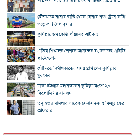
দাউদকান্দিতে ১০ হাজার ইয়াবা উদ্ধার, গ্রেপ্তার ৩
চৌদ্দগ্রামে বাবার বাড়ি থেকে ফেরার পথে ট্রেনে কাটা
পড়ে প্রাণ গেল বৃদ্ধার
কুমিল্লায় ৬৭ কেজি গাঁজাসহ আটক ১
এতিম শিশুদের শৈশবে আনন্দের রং ছড়াচ্ছে এবিজি
ফাউন্ডেশন
সৌদিতে নির্মাণকাজের সময় প্রাণ গেল কুমিল্লার
যুবকের
ঢাকা-চট্টগ্রাম মহাসড়কের কুমিল্লা অংশে ২০
কিলোমিটার যানজট
তনু হত্যা মামলায় সাবেক সেনাসদস্য হাফিজুর ফের
গ্রেফতার
কুমিল্লা প্রেস ক্লাবের সাবেক ৩ জন সভাপতি স্মরণে
আলোচনা সভা ও দোয়া মাহফিল