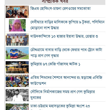
সাম্প্রতিক খবর
জিএম হোল্ডিংস-চায়না রেলওয়ের সমঝোতা
দেবীদ্বারে বাড়ির মালিককে কুপিয়ে ৯ টুকরা, পলিথিনে
মোড়ানো লাশ উদ্ধার
দাউদকান্দিতে ১০ হাজার ইয়াবা উদ্ধার, গ্রেপ্তার ৩
চৌদ্দগ্রামে বাবার বাড়ি থেকে ফেরার পথে ট্রেনে কাটা
পড়ে প্রাণ গেল বৃদ্ধার
কুমিল্লায় ৬৭ কেজি গাঁজাসহ আটক ১
এতিম শিশুদের শৈশবে আনন্দের রং ছড়াচ্ছে এবিজি
ফাউন্ডেশন
সৌদিতে নির্মাণকাজের সময় প্রাণ গেল কুমিল্লার
যুবকের
ঢাকা-চট্টগ্রাম মহাসড়কের কুমিল্লা অংশে ২০