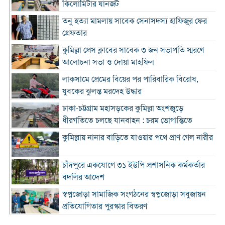
কিলোমিটার যানজট
তনু হত্যা মামলায় সাবেক সেনাসদস্য হাফিজুর ফের
গ্রেফতার
কুমিল্লা প্রেস ক্লাবের সাবেক ৩ জন সভাপতি স্মরণে
আলোচনা সভা ও দোয়া মাহফিল
লাকসামে প্রেমের বিয়ের পর পারিবারিক বিরোধ,
যুবকের ঝুলন্ত মরদেহ উদ্ধার
ঢাকা-চট্টগ্রাম মহাসড়কের কুমিল্লা অংশজুড়ে
ধীরগতিতে চলছে যানবাহন : চরম ভোগান্তিতে
কুমিল্লায় নানার বাড়িতে যাওয়ার পথে প্রাণ গেল নারীর
চাঁদপুরে একযোগে ৩১ ইউপি প্রশাসনিক কর্মকর্তার
বদলির আদেশ
স্বপ্নজোড়া সামাজিক সংগঠনের স্বপ্নজোড়া সবুজায়ন
প্রতিযোগিতার পুরস্কার বিতরণ
৪ হাজার ৭০০ ক্যাফের ব্র্যান্ড ক্যাফে আমাজনের