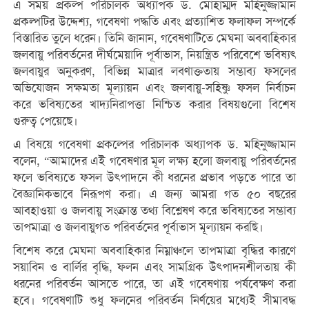
এ সময় প্রকল্প পরিচালক অধ্যাপক ড. মোহাম্মদ মহিনুজ্জামান
প্রকল্পটির উদ্দেশ্য, গবেষণা পদ্ধতি এবং প্রত্যাশিত ফলাফল সম্পর্কে
বিস্তারিত তুলে ধরেন। তিনি জানান, গবেষণাটিতে মেঘনা অববাহিকার
জলবায়ু পরিবর্তনের দীর্ঘমেয়াদি পূর্বাভাস, নিয়ন্ত্রিত পরিবেশে ভবিষ্যৎ
জলবায়ুর অনুকরণ, বিভিন্ন মাত্রার লবণাক্ততায় সম্ভাব্য ফসলের
অভিযোজন সক্ষমতা মূল্যায়ন এবং জলবায়ু-সহিষ্ণু ফসল নির্বাচন
করে ভবিষ্যতের খাদ্যনিরাপত্তা নিশ্চিত করার বিষয়গুলো বিশেষ
গুরুত্ব পেয়েছে।
এ বিষয়ে গবেষণা প্রকল্পের পরিচালক অধ্যাপক ড. মহিনুজ্জামান
বলেন, “আমাদের এই গবেষণার মূল লক্ষ্য হলো জলবায়ু পরিবর্তনের
ফলে ভবিষ্যতে ফসল উৎপাদনে কী ধরনের প্রভাব পড়তে পারে তা
বৈজ্ঞানিকভাবে নিরূপণ করা। এ জন্য আমরা গত ৫০ বছরের
আবহাওয়া ও জলবায়ু সংক্রান্ত তথ্য বিশ্লেষণ করে ভবিষ্যতের সম্ভাব্য
তাপমাত্রা ও জলবায়ুগত পরিবর্তনের পূর্বাভাস মূল্যায়ন করছি।
বিশেষ করে মেঘনা অববাহিকার নিম্নাঞ্চলে তাপমাত্রা বৃদ্ধির কারণে
সয়াবিন ও বার্লির বৃদ্ধি, ফলন এবং সামগ্রিক উৎপাদনশীলতায় কী
ধরনের পরিবর্তন আসতে পারে, তা এই গবেষণায় পর্যবেক্ষণ করা
হবে। গবেষণাটি শুধু ফলনের পরিবর্তন নির্ণয়ের মধ্যেই সীমাবদ্ধ