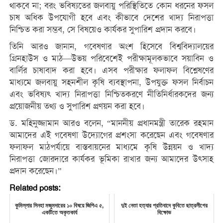
থাকবে না; বরং ভবিষ্যতের জলবায়ু পরিস্থিতিতে কোন ধরনের ফসল
চাষ অধিক উপযোগী হবে এবং কীভাবে দেশের খাদ্য নিরাপত্তা
নিশ্চিত করা সম্ভব, সে বিষয়েও কার্যকর সুপারিশ প্রদান করবে।
তিনি আরও জানান, গবেষণার অংশ হিসেবে বিশ্ববিদ্যালয়ের
গ্রিনহাউস ও মাঠ—উভয় পরিবেশেই পরীক্ষামূলকভাবে সয়াবিন ও
বার্লির চাষাবাদ করা হবে। এসব পরীক্ষার ফলাফল বিশ্লেষণের
মাধ্যমে জলবায়ু সহনশীল কৃষি ব্যবস্থাপনা, উপযুক্ত ফসল নির্বাচন
এবং ভবিষ্যৎ খাদ্য নিরাপত্তা নিশ্চিতকরণে নীতিনির্ধারকদের জন্য
প্রয়োজনীয় তথ্য ও সুপারিশ প্রণয়ন করা হবে।
ড. মহিনুজ্জামান আরও বলেন, “মাননীয় প্রধানমন্ত্রী তারেক রহমান
আমাদের এই গবেষণা উদ্যোগের প্রশংসা করেছেন এবং গবেষণার
ফলাফল মাঠপর্যায়ে বাস্তবায়নের মাধ্যমে কৃষি উন্নয়ন ও খাদ্য
নিরাপত্তা জোরদারে কার্যকর ভূমিকা রাখার জন্য আমাদের উৎসাহ
প্রদান করেছেন।”
Related posts:
কুমিল্লার সিনহা মজুমদারের ১০ বিষয়ে জিপিএ ৫,
দুই নেতা হত্যার প্রতিবাদে কুবিতে ছাত্রলীগের
একটিতে অকৃতকার্য
বিক্ষোভ