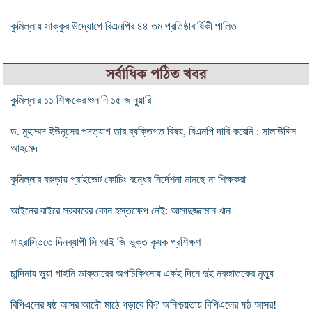
কুমিল্লায় সাক্কুর উদ্যোগে বিএনপির ৪৪ তম প্রতিষ্ঠাবার্ষিকী পালিত
সর্বাধিক পঠিত খবর
কুমিল্লার ১১ শিক্ষকের শুনানি ১৫ জানুয়ারি
ড. মুহাম্মদ ইউনূসের পদত্যাগ তার ব্যক্তিগত বিষয়, বিএনপি দাবি করেনি : সালাউদ্দিন
আহমেদ
কুমিল্লার বরুড়ায় প্রাইভেট কোচিং বন্ধের নির্দেশনা মানছে না শিক্ষকরা
আইনের বাইরে সরকারের কোন হস্তক্ষেপ নেই: আসাদুজ্জামান খান
শাহরাস্তিতে দিনব্যাপী সি আই জি ভুক্ত কৃষক প্রশিক্ষণ
চান্দিনায় ভুয়া গাইনি ডাক্তারের অপচিকিৎসায় একই দিনে দুই নবজাতকের মৃত্যু
বিপিএলের ষষ্ঠ আসর আদৌ মাঠে গড়াবে কি? অনিশ্চয়তায় বিপিএলের ষষ্ঠ আসর!