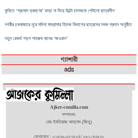
কুবিতে ‘প্রমোদ ভ্রমণের’ ভাড়া না দিয়ে উল্টো চালককে পেটালো ছাত্রলীগ
নগরীর চকবাজারে নূরে মদিনা মাদ্রাসার হিফজ বিভাগের ছাত্রদের সবক প্রদান অনুষ্ঠিত
নতুন রেকর্ড গড়ল শাহরুখ খানের ‘জওয়ান’
গ্যালারী
ads
Ajker-comilla.com
সম্পাদক:
মোঃ ইমতিয়াজ আহমেদ (জিতু)
যোগাযোগ : ০১৬৭৬-৩২৭৫০৪/ ০৮১-৭৩৯৭০