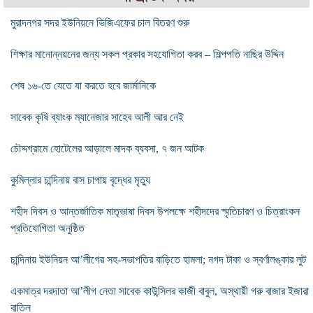
মুরাদনগর সদর ইউনিয়নে ভিজিএফের চাল বিতরণ শুরু
শিক্ষার মানোন্নয়নের জন্য সকল প্রকার সহযোগিতা করব – শিল্পপতি নাছির উদ্দিন
শেষ ১৬-তে যেতে যা করতে হবে জার্মানিকে
সাবেক কৃষি ব্যাংক ম্যানেজার সাহেব আলী আর নেই
চৌদ্দগ্রামে হোটেলের আড়ালে মাদক ব্যবসা, ৭ জন আটক
কুমিল্লার চান্দিনায় বাস চাপায় বৃদ্ধের মৃত্যু
শহীদ দিবস ও আন্তর্জাতিক মাতৃভাষা দিবস উপলক্ষে শহীদদের স্মৃতিচারণ ও চিত্রাংকন
প্রতিযোগিতা অনুষ্ঠিত
চান্দিনায় ইউনিয়ন আ’লীগের সহ-সভাপতির বাড়িতে হামলা; নগদ টাকা ও স্বর্ণালঙ্কার লুট
একমাত্র দরদাতা আ’লীগ নেতা সাবেক কাউন্সিলর কাজী বাবুল, অস্থায়ী গরু বাজার ইজারা
বাতিল