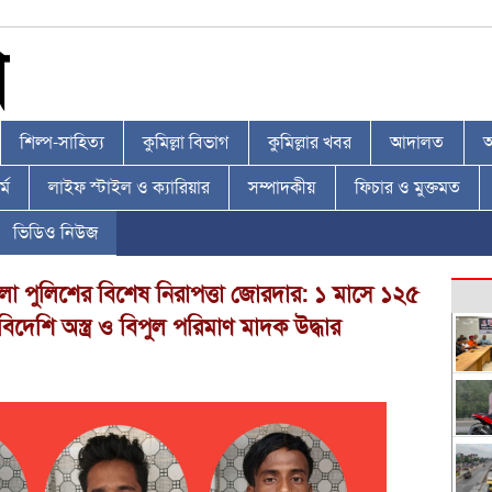
শিল্প-সাহিত্য
কুমিল্লা বিভাগ
কুমিল্লার খবর
আদালত
আ
্ম
লাইফ স্টাইল ও ক্যারিয়ার
সম্পাদকীয়
ফিচার ও মুক্তমত
ভিডিও নিউজ
লা পুলিশের বিশেষ নিরাপত্তা জোরদার: ১ মাসে ১২৫
িদেশি অস্ত্র ও বিপুল পরিমাণ মাদক উদ্ধার