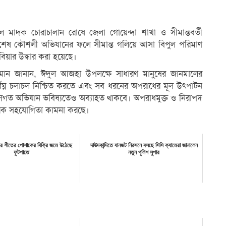
লে মাদক চোরাচালান রোধে জেলা গোয়েন্দা শাখা ও সীমান্তবর্তী
িশেষ কৌশলী অভিযানের ফলে সীমান্ত গলিয়ে আসা বিপুল পরিমাণ
বিয়ার উদ্ধার করা হয়েছে।
জামান জানান, ঈদুল আজহা উপলক্ষে সাধারণ মানুষের জানমালের
ির্বিঘ্ন চলাচল নিশ্চিত করতে এবং সব ধরনের অপরাধের মূল উৎপাটন
ত অভিযান ভবিষ্যতেও অব্যাহত থাকবে। অপরাধমুক্ত ও নিরাপদ
্তরিক সহযোগিতা কামনা করছে।
ারে শীতের পোশাকের বিক্রি জমে উঠেছে
দাউদকান্দিতে যানজট নিরসনে বসছে সিসি ক্যামেরা জানালেন
ফুটপাতে
নতুন পুলিশ সুপার