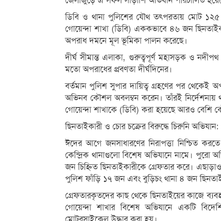
জেলাজুড়ে এ সফল সাঁড়াশি অভিযান পরিচালিত হয়ে
ডিবি ও থানা পুলিশের যৌথ তৎপরতায় মোট ১২৫ জ
গোয়েন্দা শাখা (ডিবি) এককভাবে ৪৬ জন ছিনতাইকার
অপরাধ দমনে মূল ভূমিকা পালন করেছে।
দীর্ঘ সীমান্ত এলাকা, গুরুত্বপূর্ণ মহাসড়ক ও নদীপ
মতো অপরাধের প্রবণতা দীর্ঘদিনের।
বর্তমান পুলিশ সুপার দায়িত্ব গ্রহণের পর থেকেই
অভিনব কৌশল অবলম্বন করেন। তাঁরই নির্দেশনায় থা
গোয়েন্দা শাখাকে (ডিবি) করা হয়েছে আরও বেশি
ছিনতাইকারী ও চোর চক্রের বিরুদ্ধে চিরুনি অভিযান:
ঈদের আগে জনসাধারণের নিরাপত্তা নিশ্চিত করত
কেন্দ্রিক থানাগুলো বিশেষ অভিযানে নামে। পুরো অ
জন চিহ্নিত ছিনতাইকারীকে গ্রেফতার করে। এছাড়াও 
পুলিশ ফাঁড়ি ১৭ জন এবং বুড়িচং থানা ৪ জন ছিনতা
গ্রেফতারকৃতদের কাছ থেকে ছিনতাইয়ের কাজে ব্যবহৃত
গোয়েন্দা শাখার বিশেষ অভিযানে একটি বিদে
মোটরসাইকেল উদ্ধার করা হয়।