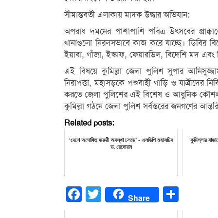
সীমান্তবর্তী এলাকায় মাদক উদ্ধার অভিযান:
অপরাধ দমনের পাশাপাশি পবিত্র উৎসবের প্রাক্কা
থানাগুলো নিরলসভাবে কাজ করে যাচ্ছে। ডিবির ব
ইয়াবা, গাঁজা, ইস্কাফ, ফেয়ারডিল, বিদেশি মদ এবং 
এই বিষয়ে কুমিল্লা জেলা পুলিশ সুপার আনিসুজ্
নিরাপত্তা, মহাসড়কে পশুবাহী গাড়ি ও যাত্রীদের ন
করতে জেলা পুলিশের এই বিশেষ ও আধুনিক কৌশলগ
কুমিল্লা গঠনে জেলা পুলিশ সর্বস্তরের জনগণের আন
Related posts:
‘দেশে অঘোষিত জরুরী অবস্থা চলছে’ - এলডিপি মহাসচিব
কুমিল্লার বাজ
ড. রেদোয়ান
Facebook
Twitter
Share
Share