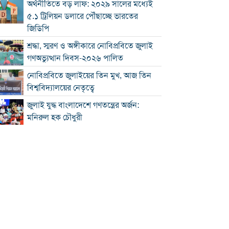
অর্থনীতিতে বড় লাফ: ২০২৯ সালের মধ্যেই
৫.১ ট্রিলিয়ন ডলারে পৌঁছাচ্ছে ভারতের
জিডিপি
শ্রদ্ধা, স্মরণ ও অঙ্গীকারে নোবিপ্রবিতে জুলাই
গণঅভ্যুত্থান দিবস-২০২৬ পালিত
নোবিপ্রবিতে জুলাইয়ের তিন মুখ, আজ তিন
বিশ্ববিদ্যালয়ের নেতৃত্বে
জুলাই যুদ্ধ বাংলাদেশে গণতন্ত্রের অর্জন:
মনিরুল হক চৌধুরী
চৌদ্দগ্রামে রাস্তার জায়গায় নিয়ে হামলায়
যুবকের মৃত্যু
কুমিল্লায় জুলাই গণঅভ্যুত্থান দিবস পালিত
কুমিল্লায় শ্বশুরবাড়িতে নাস্তা না দেওয়া নিয়ে
বিরোধ, অন্তঃসত্ত্বা মেয়ের বাবাকে হত্যার
অভিযোগ