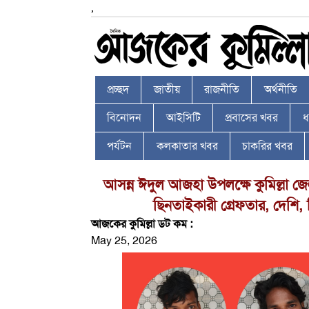
,
প্রচ্ছদ
জাতীয়
রাজনীতি
অর্থনীতি
বিনোদন
আইসিটি
প্রবাসের খবর
ধর
পর্যটন
কলকাতার খবর
চাকরির খবর
আসন্ন ঈদুল আজহা উপলক্ষে কুমিল্লা জে
ছিনতাইকারী গ্রেফতার, দেশি, ব
আজকের কুমিল্লা ডট কম :
May 25, 2026