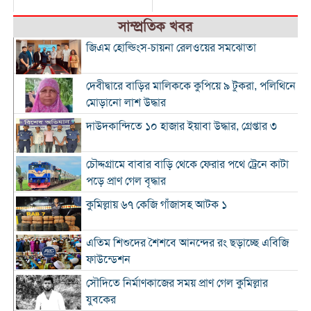
সাম্প্রতিক খবর
জিএম হোল্ডিংস-চায়না রেলওয়ের সমঝোতা
দেবীদ্বারে বাড়ির মালিককে কুপিয়ে ৯ টুকরা, পলিথিনে
মোড়ানো লাশ উদ্ধার
দাউদকান্দিতে ১০ হাজার ইয়াবা উদ্ধার, গ্রেপ্তার ৩
চৌদ্দগ্রামে বাবার বাড়ি থেকে ফেরার পথে ট্রেনে কাটা
পড়ে প্রাণ গেল বৃদ্ধার
কুমিল্লায় ৬৭ কেজি গাঁজাসহ আটক ১
এতিম শিশুদের শৈশবে আনন্দের রং ছড়াচ্ছে এবিজি
ফাউন্ডেশন
সৌদিতে নির্মাণকাজের সময় প্রাণ গেল কুমিল্লার
যুবকের