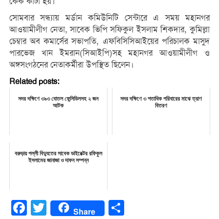
কেক কাটা হয়।
সোমবার সন্ধ্যায় মর্ডান কমিউনিটি সেন্টারে এ সময় মহানগর
আওয়ামীলীগ নেতা, সাবেক ভিপি সফিকুল ইসলাম শিকদার, কুমিল্লা
চেম্বার অব কমার্সের সভাপতি, এফবিসিসিআইয়ের পরিচালক মাসুদ
পারভেজ খান ইমরান(সিআইপি)সহ মহানগর আওয়ামীলীগ ও
অঙ্গসংগঠনের নেতাকর্মীরা উপস্থিত ছিলেন।
Related posts:
সদর দক্ষিণে ৩৯৩ বোতল ফেন্সিডিলসহ ২ জন
সদর দক্ষিণে ৩ শতাধিক পরিবারের মাঝে ত্রাণ
আটক
বিতরণ
বরুড়ায় পল্লী বিদ্যুতের সাবেক ডাইরেক্টর রফিকুল
ইসলামের জানাজা ও দাফন সম্পন্ন
Facebook
Twitter
Share
Share