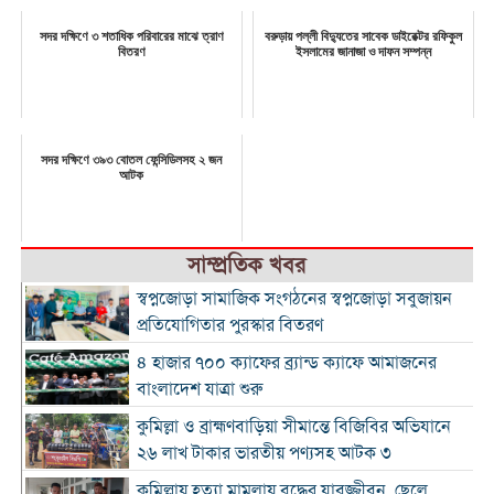
সদর দক্ষিণে ৩ শতাধিক পরিবারের মাঝে ত্রাণ
বরুড়ায় পল্লী বিদ্যুতের সাবেক ডাইরেক্টর রফিকুল
বিতরণ
ইসলামের জানাজা ও দাফন সম্পন্ন
সদর দক্ষিণে ৩৯৩ বোতল ফেন্সিডিলসহ ২ জন
আটক
সাম্প্রতিক খবর
স্বপ্নজোড়া সামাজিক সংগঠনের স্বপ্নজোড়া সবুজায়ন
প্রতিযোগিতার পুরস্কার বিতরণ
৪ হাজার ৭০০ ক্যাফের ব্র্যান্ড ক্যাফে আমাজনের
বাংলাদেশ যাত্রা শুরু
কুমিল্লা ও ব্রাহ্মণবাড়িয়া সীমান্তে বিজিবির অভিযানে
২৬ লাখ টাকার ভারতীয় পণ্যসহ আটক ৩
কুমিল্লায় হত্যা মামলায় বৃদ্ধের যাবজ্জীবন, ছেলে