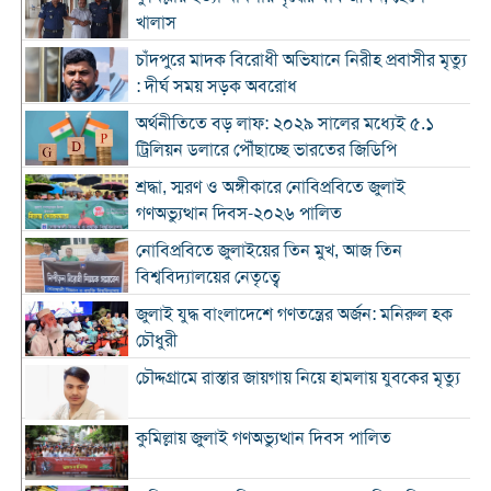
খালাস
চাঁদপুরে মাদক বিরোধী অভিযানে নিরীহ প্রবাসীর মৃত্যু
: দীর্ঘ সময় সড়ক অবরোধ
অর্থনীতিতে বড় লাফ: ২০২৯ সালের মধ্যেই ৫.১
ট্রিলিয়ন ডলারে পৌঁছাচ্ছে ভারতের জিডিপি
শ্রদ্ধা, স্মরণ ও অঙ্গীকারে নোবিপ্রবিতে জুলাই
গণঅভ্যুত্থান দিবস-২০২৬ পালিত
নোবিপ্রবিতে জুলাইয়ের তিন মুখ, আজ তিন
বিশ্ববিদ্যালয়ের নেতৃত্বে
জুলাই যুদ্ধ বাংলাদেশে গণতন্ত্রের অর্জন: মনিরুল হক
চৌধুরী
চৌদ্দগ্রামে রাস্তার জায়গায় নিয়ে হামলায় যুবকের মৃত্যু
কুমিল্লায় জুলাই গণঅভ্যুত্থান দিবস পালিত