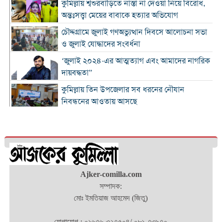
কুমিল্লায় শ্বশুরবাড়িতে নাস্তা না দেওয়া নিয়ে বিরোধ,
অন্তঃসত্ত্বা মেয়ের বাবাকে হত্যার অভিযোগ
চৌদ্দগ্রামে জুলাই গণঅভ্যুত্থান দিবসে আলোচনা সভা
ও জুলাই যোদ্ধাদের সংবর্ধনা
‘জুলাই ২০২৪-এর আত্মত্যাগ এবং আমাদের নাগরিক
দায়বদ্ধতা”
কুমিল্লায় তিন উপজেলার সব ধরনের নৌযান
নিবন্ধনের আওতায় আসছে
কুমিল্লার কৃতি সন্তান আওসাফ চৌধুরী নতুন কুঁড়ি
স্পোর্টস-২০২৬ এ জাতীয় দাবায় চ্যাম্পিয়ন
দাউদকান্দিতে ৫২ কেজি গাঁজাসহ প্রাইভেট কার জব্দ,
আটক ১
Ajker-comilla.com
কুমিল্লার ৫ হাসপাতাল-ডায়াগনস্টিক সাময়িকভাবে
সম্পাদক:
বন্ধের নির্দেশ
মোঃ ইমতিয়াজ আহমেদ (জিতু)
জুলাই গণ-অভ্যুত্থান দিবস উপলক্ষে নোবিপ্রবিতে
স্বেচ্ছায় রক্তদান কর্মসূচি
যোগাযোগ : ০১৬৭৬-৩২৭৫০৪/ ০৮১-৭৩৯৭০