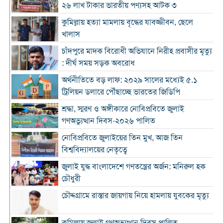
২৬ লাখ টাকার ভারতীয় পণ্যসহ আটক ৩
কুমিল্লায় হত্যা মামলায় বৃদ্ধের যাবজ্জীবন, ছেলে
খালাস
চাঁদপুরে মাদক বিরোধী অভিযানে নিরীহ প্রবাসীর মৃত্যু
: দীর্ঘ সময় সড়ক অবরোধ
অর্থনীতিতে বড় লাফ: ২০২৯ সালের মধ্যেই ৫.১
ট্রিলিয়ন ডলারে পৌঁছাচ্ছে ভারতের জিডিপি
শ্রদ্ধা, স্মরণ ও অঙ্গীকারে নোবিপ্রবিতে জুলাই
গণঅভ্যুত্থান দিবস-২০২৬ পালিত
নোবিপ্রবিতে জুলাইয়ের তিন মুখ, আজ তিন
বিশ্ববিদ্যালয়ের নেতৃত্বে
জুলাই যুদ্ধ বাংলাদেশে গণতন্ত্রের অর্জন: মনিরুল হক
চৌধুরী
চৌদ্দগ্রামে রাস্তার জায়গায় নিয়ে হামলায় যুবকের মৃত্যু
কুমিল্লায় জুলাই গণঅভ্যুত্থান দিবস পালিত