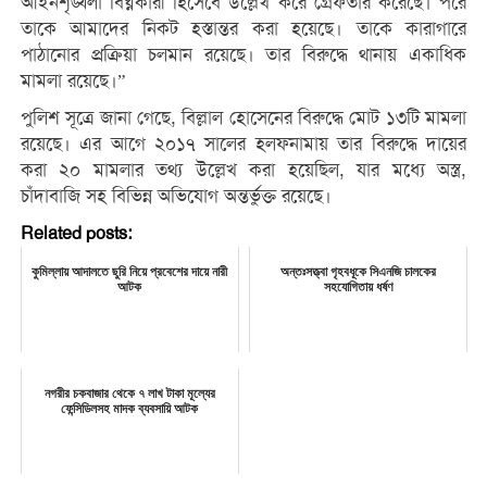
আইনশৃঙ্খলা বিঘ্নকারী হিসেবে উল্লেখ করে গ্রেফতার করেছে। পরে
তাকে আমাদের নিকট হস্তান্তর করা হয়েছে। তাকে কারাগারে
পাঠানোর প্রক্রিয়া চলমান রয়েছে। তার বিরুদ্ধে থানায় একাধিক
মামলা রয়েছে।”
পুলিশ সূত্রে জানা গেছে, বিল্লাল হোসেনের বিরুদ্ধে মোট ১৩টি মামলা
রয়েছে। এর আগে ২০১৭ সালের হলফনামায় তার বিরুদ্ধে দায়ের
করা ২০ মামলার তথ্য উল্লেখ করা হয়েছিল, যার মধ্যে অস্ত্র,
চাঁদাবাজি সহ বিভিন্ন অভিযোগ অন্তর্ভুক্ত রয়েছে।
Related posts:
কুমিল্লায় আদালতে ছুরি নিয়ে প্রবেশের দায়ে নারী
অন্তঃসত্ত্বা গৃহবধূকে সিএনজি চালকের
আটক
সহযোগিতায় ধর্ষণ
নগরীর চকবাজার থেকে ৭ লাখ টাকা মূল্যের
ফেন্সিডিলসহ মাদক ব্যবসায়ি আটক