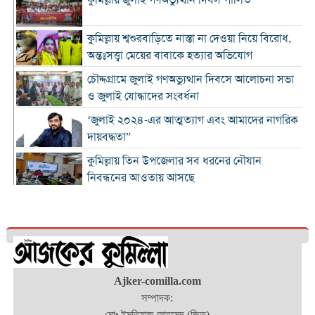
কুমিল্লায় শ্বশুরবাড়িতে নাস্তা না দেওয়া নিয়ে বিরোধ,
অন্তঃসত্ত্বা মেয়ের বাবাকে হত্যার অভিযোগ
চৌদ্দগ্রামে জুলাই গণঅভ্যুত্থান দিবসে আলোচনা সভা
ও জুলাই যোদ্ধাদের সংবর্ধনা
‘জুলাই ২০২৪-এর আত্মত্যাগ এবং আমাদের নাগরিক
দায়বদ্ধতা”
কুমিল্লায় তিন উপজেলার সব ধরনের নৌযান
নিবন্ধনের আওতায় আসছে
কুমিল্লার কৃতি সন্তান আওসাফ চৌধুরী নতুন কুঁড়ি
স্পোর্টস-২০২৬ এ জাতীয় দাবায় চ্যাম্পিয়ন
দাউদকান্দিতে ৫২ কেজি গাঁজাসহ প্রাইভেট কার জব্দ,
আটক ১
Ajker-comilla.com
কুমিল্লার ৫ হাসপাতাল-ডায়াগনস্টিক সাময়িকভাবে
সম্পাদক:
বন্ধের নির্দেশ
মোঃ ইমতিয়াজ আহমেদ (জিতু)