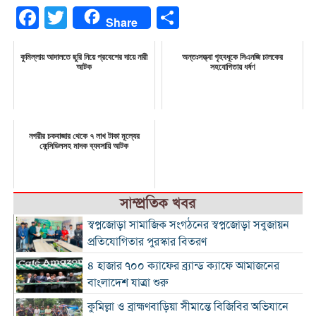
Facebook
Twitter
Share
Share
কুমিল্লায় আদালতে ছুরি নিয়ে প্রবেশের দায়ে নারী
অন্তঃসত্ত্বা গৃহবধূকে সিএনজি চালকের
আটক
সহযোগিতায় ধর্ষণ
নগরীর চকবাজার থেকে ৭ লাখ টাকা মূল্যের
ফেন্সিডিলসহ মাদক ব্যবসায়ি আটক
সাম্প্রতিক খবর
স্বপ্নজোড়া সামাজিক সংগঠনের স্বপ্নজোড়া সবুজায়ন
প্রতিযোগিতার পুরস্কার বিতরণ
৪ হাজার ৭০০ ক্যাফের ব্র্যান্ড ক্যাফে আমাজনের
বাংলাদেশ যাত্রা শুরু
কুমিল্লা ও ব্রাহ্মণবাড়িয়া সীমান্তে বিজিবির অভিযানে