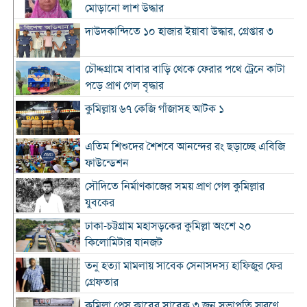
মোড়ানো লাশ উদ্ধার
দাউদকান্দিতে ১০ হাজার ইয়াবা উদ্ধার, গ্রেপ্তার ৩
চৌদ্দগ্রামে বাবার বাড়ি থেকে ফেরার পথে ট্রেনে কাটা
পড়ে প্রাণ গেল বৃদ্ধার
কুমিল্লায় ৬৭ কেজি গাঁজাসহ আটক ১
এতিম শিশুদের শৈশবে আনন্দের রং ছড়াচ্ছে এবিজি
ফাউন্ডেশন
সৌদিতে নির্মাণকাজের সময় প্রাণ গেল কুমিল্লার
যুবকের
ঢাকা-চট্টগ্রাম মহাসড়কের কুমিল্লা অংশে ২০
কিলোমিটার যানজট
তনু হত্যা মামলায় সাবেক সেনাসদস্য হাফিজুর ফের
গ্রেফতার
কুমিল্লা প্রেস ক্লাবের সাবেক ৩ জন সভাপতি স্মরণে