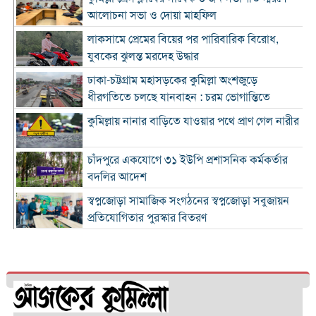
আলোচনা সভা ও দোয়া মাহফিল
লাকসামে প্রেমের বিয়ের পর পারিবারিক বিরোধ,
যুবকের ঝুলন্ত মরদেহ উদ্ধার
ঢাকা-চট্টগ্রাম মহাসড়কের কুমিল্লা অংশজুড়ে
ধীরগতিতে চলছে যানবাহন : চরম ভোগান্তিতে
কুমিল্লায় নানার বাড়িতে যাওয়ার পথে প্রাণ গেল নারীর
চাঁদপুরে একযোগে ৩১ ইউপি প্রশাসনিক কর্মকর্তার
বদলির আদেশ
স্বপ্নজোড়া সামাজিক সংগঠনের স্বপ্নজোড়া সবুজায়ন
প্রতিযোগিতার পুরস্কার বিতরণ
৪ হাজার ৭০০ ক্যাফের ব্র্যান্ড ক্যাফে আমাজনের
বাংলাদেশ যাত্রা শুরু
কুমিল্লা ও ব্রাহ্মণবাড়িয়া সীমান্তে বিজিবির অভিযানে
২৬ লাখ টাকার ভারতীয় পণ্যসহ আটক ৩