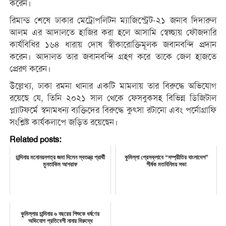
করেন।
রিমান্ড শেষে ঢাকার মেট্রোপলিটন ম্যাজিস্ট্রেট-২১ জনাব দিদারুল
আলম এর আদালতে হাজির করা হলে আসামি স্বেচ্ছায় ফৌজদারি
কার্যবিধির ১৬৪ ধারায় দোষ স্বীকারোক্তিমূলক জবানবন্দি প্রদান
করেন। আদালত তার জবানবন্দি গ্রহণ করে তাকে জেল হাজতে
প্রেরণ করেন।
উল্লেখ্য, ঢাকা রমনা থানার একটি মামলায় তার বিরুদ্ধে অভিযোগ
রয়েছে যে, তিনি ২০২১ সাল থেকে ফেসবুকসহ বিভিন্ন ডিজিটাল
প্ল্যাটফর্মে স্বনামধন্য ব্যক্তিদের বিরুদ্ধে কুৎসা রটানো এবং পর্নোগ্রাফি
সংশ্লিষ্ট কার্যকলাপে জড়িত রয়েছেন।
Related posts:
চান্দিনায় মনোনয়নপত্র জমা দিলেন স্বতন্ত্র প্রার্থী
কুমিল্লা প্রেসক্লাবে “সম্প্রীতির বাংলাদেশ”
মুনতাকিম আশরাফ
শীর্ষক মতবিনিময় সভা
কুমিল্লার চান্দিনায় ৬ বছরের শিশুকে ধর্ষণের
অভিযোগ প্রতিবেশী নানার বিরুদ্ধে