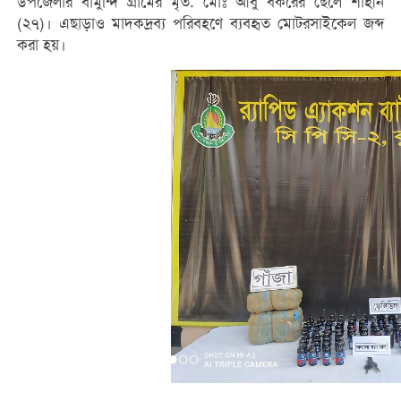
উপজেলার বামুন্দি গ্রামের মৃত. মোঃ আবু বকরের ছেলে শাহীন
(২৭)। এছাড়াও মাদকদ্রব্য পরিবহণে ব্যবহৃত মোটরসাইকেল জব্দ
করা হয়।