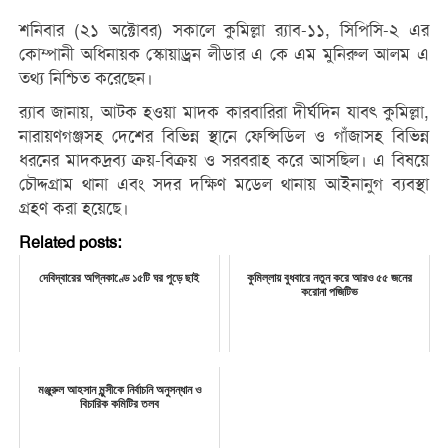
শনিবার (২১ অক্টোবর) সকালে কুমিল্লা র‌্যাব-১১, সিপিসি-২ এর
কোম্পানী অধিনায়ক স্কোয়াড্রন লীডার এ কে এম মুনিরুল আলম এ
তথ্য নিশ্চিত করেছেন।
র‌্যাব জানায়, আটক হওয়া মাদক কারবারিরা দীর্ঘদিন যাবৎ কুমিল্লা,
নারায়ণগঞ্জসহ দেশের বিভিন্ন স্থানে ফেন্সিডিল ও গাঁজাসহ বিভিন্ন
ধরনের মাদকদ্রব্য ক্রয়-বিক্রয় ও সরবরাহ করে আসছিল। এ বিষয়ে
চৌদ্দগ্রাম থানা এবং সদর দক্ষিণ মডেল থানায় আইনানুগ ব্যবস্থা
গ্রহণ করা হয়েছে।
Related posts:
দেবিদ্বারের অগ্নিকাণ্ডে ১৫টি ঘর পুড়ে ছাই
কুমিল্লায় বুধবারে নতুন করে আরও ৫৫ জনের
করোনা পজিটিভ
মঞ্জুরুল আহসান মুন্সীকে নির্বাচনি অনুসন্ধান ও
বিচারিক কমিটির তলব