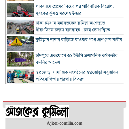
লাকসামে প্রেমের বিয়ের পর পারিবারিক বিরোধ,
যুবকের ঝুলন্ত মরদেহ উদ্ধার
ঢাকা-চট্টগ্রাম মহাসড়কের কুমিল্লা অংশজুড়ে
ধীরগতিতে চলছে যানবাহন : চরম ভোগান্তিতে
কুমিল্লায় নানার বাড়িতে যাওয়ার পথে প্রাণ গেল নারীর
চাঁদপুরে একযোগে ৩১ ইউপি প্রশাসনিক কর্মকর্তার
বদলির আদেশ
স্বপ্নজোড়া সামাজিক সংগঠনের স্বপ্নজোড়া সবুজায়ন
প্রতিযোগিতার পুরস্কার বিতরণ
৪ হাজার ৭০০ ক্যাফের ব্র্যান্ড ক্যাফে আমাজনের
বাংলাদেশ যাত্রা শুরু
কুমিল্লা ও ব্রাহ্মণবাড়িয়া সীমান্তে বিজিবির অভিযানে
২৬ লাখ টাকার ভারতীয় পণ্যসহ আটক ৩
কুমিল্লায় হত্যা মামলায় বৃদ্ধের যাবজ্জীবন, ছেলে
Ajker-comilla.com