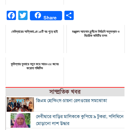
Facebook
Twitter
Share
Share
দেবিদ্বারের অগ্নিকাণ্ডে ১৫টি ঘর পুড়ে ছাই
মঞ্জুরুল আহসান মুন্সীকে নির্বাচনি অনুসন্ধান ও
বিচারিক কমিটির তলব
কুমিল্লায় বুধবারে নতুন করে আরও ৫৫ জনের
করোনা পজিটিভ
সাম্প্রতিক খবর
জিএম হোল্ডিংস-চায়না রেলওয়ের সমঝোতা
দেবীদ্বারে বাড়ির মালিককে কুপিয়ে ৯ টুকরা, পলিথিনে
মোড়ানো লাশ উদ্ধার