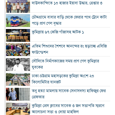
দাউদকান্দিতে ১০ হাজার ইয়াবা উদ্ধার, গ্রেপ্তার ৩
চৌদ্দগ্রামে বাবার বাড়ি থেকে ফেরার পথে ট্রেনে কাটা
পড়ে প্রাণ গেল বৃদ্ধার
কুমিল্লায় ৬৭ কেজি গাঁজাসহ আটক ১
এতিম শিশুদের শৈশবে আনন্দের রং ছড়াচ্ছে এবিজি
ফাউন্ডেশন
সৌদিতে নির্মাণকাজের সময় প্রাণ গেল কুমিল্লার
যুবকের
ঢাকা-চট্টগ্রাম মহাসড়কের কুমিল্লা অংশে ২০
কিলোমিটার যানজট
তনু হত্যা মামলায় সাবেক সেনাসদস্য হাফিজুর ফের
গ্রেফতার
কুমিল্লা প্রেস ক্লাবের সাবেক ৩ জন সভাপতি স্মরণে
আলোচনা সভা ও দোয়া মাহফিল