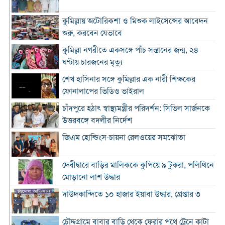
কুমিল্লায় অটোরিকশা ও মিশুক লাইসেন্সের আবেদন
শুরু, করবেন যেভাবে
কুমিল্লা নগরীতে একসঙ্গে পাঁচ সন্তানের জন্ম, ২৪
ঘণ্টায় চারজনের মৃত্যু
শেখ হাসিনার সঙ্গে কুমিল্লার এক নারী শিক্ষকের
ফোনালাপের ভিডিও ভাইরাল
চাঁদপুরে হঠাৎ স্বাস্থ্যমন্ত্রীর পরিদর্শন: সিভিল সার্জনকে
উত্তরবঙ্গে বদলীর নির্দেশ
জিএম হোল্ডিংস-চায়না রেলওয়ের সমঝোতা
দেবীদ্বারে বাড়ির মালিককে কুপিয়ে ৯ টুকরা, পলিথিনে
মোড়ানো লাশ উদ্ধার
দাউদকান্দিতে ১০ হাজার ইয়াবা উদ্ধার, গ্রেপ্তার ৩
চৌদ্দগ্রামে বাবার বাড়ি থেকে ফেরার পথে ট্রেনে কাটা