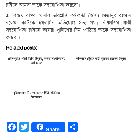
চাইলে আমরা তাকে সহযোগিতা করবো।
এ বিষয়ে বাঙ্গরা থানার ভারপ্রাপ্ত কর্মকর্তা (ওসি) মিজানুর রহমান
বলেন, কাউকে হয়রানির অভিযোগ সত্য নয়। বিএনপির প্রার্থী
সহযোগিতা চাইলে আমরা পুলিশের টিম পাঠিয়ে তাকে সহযোগিতা
করবো।
Related posts:
চৌদ্দগ্রামে গাঁজা-ইয়াবা উদ্ধার, কথিত সাংবাদিকসহ
লাকসামে ট্রেনে কাটা যুবকের মরদেহ উদ্ধার
আটক ১৩
কুমিল্লায় ৪ টি শেখ রাসেল মিনি স্টেডিয়াম
উদ্বোধন
Facebook
Twitter
Share
Share