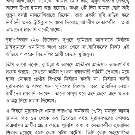
তারা অভিযোগে লিখেছে “আমার ছোট ভাই জুন্নুন বসরীর নেতৃত্বে
তাদের উপর হামলা করা হয়েছে। অথচ ওই দিন আমার ছোট ভাই
জুন্নুন বসরী মালয়েশিয়াতে ছিলেন। তার একটি ছবি এডিট করে
নির্বাচনী তদন্ত ট্রাইব্যুনালে জমা দিয়েছে আ’লীগ নেতাকর্মীরা। তারা
আমাদের হয়রানি করেই যাচ্ছে।
বৃহস্পতিবার (২০ ডিসেম্বর) দুপুরে কুমিল্লার আদালতে নির্বাচন
ট্রাইব্যুনালে শুনানিতে অংশ গ্রহণ শেষে সাংবাদিকদের নিকট এই
অভিযোগ করেন বিএনপির প্রার্থী কেএম মুজিবুল।
তিনি আরো বলেন, কুমিল্লা-৩ আসনে প্রতিদিন প্রতিপক্ষ আচরণবিধি
লংঘন করছে। সেগুলো আইন শৃংখলা রক্ষাকারী বাহিনী দেখছে। মনে
হচ্ছে নৌকার প্রার্থীর বিপক্ষে নির্বাচন করছি না। নির্বাচন করছি
মুরাদনগর ও বাঙ্গরা থানা পুলিশের বিরুদ্ধে। তারা প্রতিদিন নেতা-
কর্মীদের হয়রানি করছেন। ভালো মানুষ ধরে এনে,ঢেকে এনে মাদক
ও অস্ত্র দিয়ে চালান দিচ্ছেন।
এ বিষয়ে মুরাদনগর থানার ভারপ্রাপ্ত কর্মকর্তা (ওসি) মনজুর আলম
জানান, গত ১৪ থেকে ২০ ডিসেম্বর পর্যন্ত মুরাদনগরের কোথাও
বিএনপির প্রার্থীর প্রচার কাজে পুলিশি বাধা বা নেতাকর্মীরা হয়রানির
শিকার হয়েছে এমন কোন ঘটনা ঘটেনি। তিনি কোন সহযোগিতা