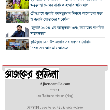
অন্তঃসত্ত্বা মেয়ের বাবাকে হত্যার অভিযোগ
চৌদ্দগ্রামে জুলাই গণঅভ্যুত্থান দিবসে আলোচনা সভা
ও জুলাই যোদ্ধাদের সংবর্ধনা
‘জুলাই ২০২৪-এর আত্মত্যাগ এবং আমাদের নাগরিক
দায়বদ্ধতা”
কুমিল্লায় তিন উপজেলার সব ধরনের নৌযান
নিবন্ধনের আওতায় আসছে
কুমিল্লার কৃতি সন্তান আওসাফ চৌধুরী নতুন কুঁড়ি
স্পোর্টস-২০২৬ এ জাতীয় দাবায় চ্যাম্পিয়ন
দাউদকান্দিতে ৫২ কেজি গাঁজাসহ প্রাইভেট কার জব্দ,
আটক ১
Ajker-comilla.com
কুমিল্লার ৫ হাসপাতাল-ডায়াগনস্টিক সাময়িকভাবে
সম্পাদক:
বন্ধের নির্দেশ
মোঃ ইমতিয়াজ আহমেদ (জিতু)
জুলাই গণ-অভ্যুত্থান দিবস উপলক্ষে নোবিপ্রবিতে
স্বেচ্ছায় রক্তদান কর্মসূচি
যোগাযোগ : ০১৬৭৬-৩২৭৫০৪/ ০৮১-৭৩৯৭০