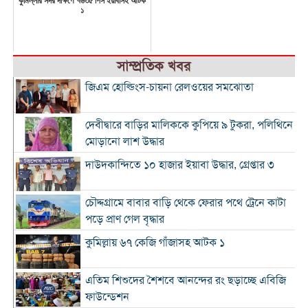
কুমিল্লার সদর দক্ষিণে ৭৬৩৫ পিস ইয়াবাসহ আটক
১
সাম্প্রতিক খবর
জিএম হোল্ডিংস-চায়না রেলওয়ের সমঝোতা
দেবীদ্বারে বাড়ির মালিককে কুপিয়ে ৯ টুকরা, পলিথিনে
মোড়ানো লাশ উদ্ধার
দাউদকান্দিতে ১০ হাজার ইয়াবা উদ্ধার, গ্রেপ্তার ৩
চৌদ্দগ্রামে বাবার বাড়ি থেকে ফেরার পথে ট্রেনে কাটা
পড়ে প্রাণ গেল বৃদ্ধার
কুমিল্লায় ৬৭ কেজি গাঁজাসহ আটক ১
এতিম শিশুদের শৈশবে আনন্দের রং ছড়াচ্ছে এবিজি
ফাউন্ডেশন