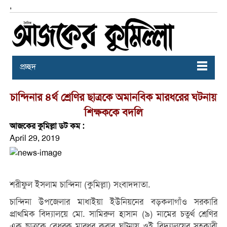
,
প্রচ্ছদ
চান্দিনার ৪র্থ শ্রেণির ছাত্রকে অমানবিক মারধরের ঘটনায়
শিক্ষককে বদলি
আজকের কুমিল্লা ডট কম :
April 29, 2019
শরীফুল ইসলাম চান্দিনা (কুমিল্লা) সংবাদদাতা.
চান্দিনা উপজেলার মাধাইয়া ইউনিয়নের বড়কলাগাঁও সরকারি
প্রাথমিক বিদ্যালয়ে মো. সামিরুল হাসান (৯) নামের চতুর্থ শ্রেণির
এক ছাত্রকে বেধরক মারধর করার ঘটনায় ওই বিদ্যালয়ের সহকারী