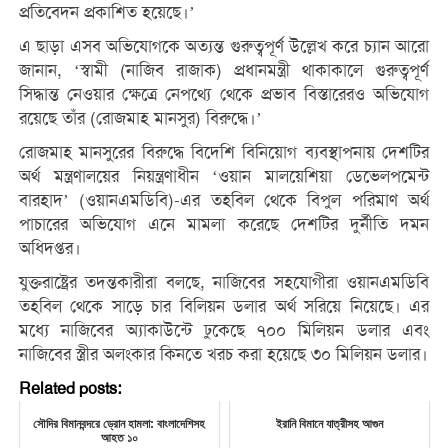
প্রতিবেদন প্রকাশিত হয়েছে।’
এ ছাড়া এসব অভিযোগকে অত্যন্ত গুরুত্বপূর্ণ উল্লেখ করে চ্যান আরো
জানান, ‘স্বামী (নাজিব রাজাক) প্রধানমন্ত্রী থাকাকালে গুরুত্বপূর্ণ
সিদ্ধান্ত নেওয়ার ক্ষেত্রে নেপথ্যে থেকে প্রভাব বিস্তারেরও অভিযোগ
রয়েছে তাঁর (রোজমাহ মানসুর) বিরুদ্ধে।’
রোজমাহ মানসুরের বিরুদ্ধে বিদেশি বিনিয়োগ ব্যবস্থাপনায় দেশটির
অর্থ মন্ত্রণালয়ের নিয়ন্ত্রণাধীন ‘ওয়ান মালয়েশিয়া ডেভেলপমেন্ট
বারহাদ’ (ওয়ানএমডিবি)-এর তহবিল থেকে বিপুল পরিমাণ অর্থ
পাচারের অভিযোগ এনে মামলা করেছে দেশটির দুর্নীতি দমন
অধিদপ্তর।
যুক্তরাষ্ট্রের তদন্তকারীরা বলছে, নাজিবের সহযোগীরা ওয়ানএমডিবি
তহবিল থেকে সাড়ে চার বিলিয়ন ডলার অর্থ সরিয়ে নিয়েছে। এর
মধ্যে নাজিবের অ্যাকাউন্টে ঢুকেছে ৭০০ মিলিয়ন ডলার এবং
নাজিবের স্ত্রীর অলংকার কিনতে খরচ করা হয়েছে ৩০ মিলিয়ন ডলার।
Related posts:
সৌদির বিমানবন্দরে ড্রোন হামলা: বাংলাদেশিসহ
ইরানি বিমানে যাত্রীসহ আগুন
আহত ১০