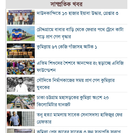
সাম্প্রতিক খবর
দাউদকান্দিতে ১০ হাজার ইয়াবা উদ্ধার, গ্রেপ্তার ৩
চৌদ্দগ্রামে বাবার বাড়ি থেকে ফেরার পথে ট্রেনে কাটা
পড়ে প্রাণ গেল বৃদ্ধার
কুমিল্লায় ৬৭ কেজি গাঁজাসহ আটক ১
এতিম শিশুদের শৈশবে আনন্দের রং ছড়াচ্ছে এবিজি
ফাউন্ডেশন
সৌদিতে নির্মাণকাজের সময় প্রাণ গেল কুমিল্লার
যুবকের
ঢাকা-চট্টগ্রাম মহাসড়কের কুমিল্লা অংশে ২০
কিলোমিটার যানজট
তনু হত্যা মামলায় সাবেক সেনাসদস্য হাফিজুর ফের
গ্রেফতার
কুমিল্লা প্রেস ক্লাবের সাবেক ৩ জন সভাপতি স্মরণে