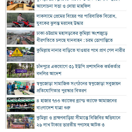
আলোচনা সভা ও দোয়া মাহফিল
লাকসামে প্রেমের বিয়ের পর পারিবারিক বিরোধ,
যুবকের ঝুলন্ত মরদেহ উদ্ধার
ঢাকা-চট্টগ্রাম মহাসড়কের কুমিল্লা অংশজুড়ে
ধীরগতিতে চলছে যানবাহন : চরম ভোগান্তিতে
কুমিল্লায় নানার বাড়িতে যাওয়ার পথে প্রাণ গেল নারীর
চাঁদপুরে একযোগে ৩১ ইউপি প্রশাসনিক কর্মকর্তার
বদলির আদেশ
স্বপ্নজোড়া সামাজিক সংগঠনের স্বপ্নজোড়া সবুজায়ন
প্রতিযোগিতার পুরস্কার বিতরণ
৪ হাজার ৭০০ ক্যাফের ব্র্যান্ড ক্যাফে আমাজনের
বাংলাদেশ যাত্রা শুরু
কুমিল্লা ও ব্রাহ্মণবাড়িয়া সীমান্তে বিজিবির অভিযানে
২৬ লাখ টাকার ভারতীয় পণ্যসহ আটক ৩