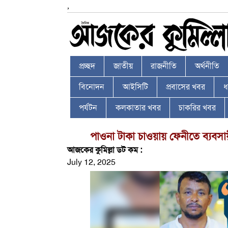
,
প্রচ্ছদ
জাতীয়
রাজনীতি
অর্থনীতি
বিনোদন
আইসিটি
প্রবাসের খবর
ধর
পর্যটন
কলকাতার খবর
চাকরির খবর
পাওনা টাকা চাওয়ায় ফেনীতে ব্যবসা
আজকের কুমিল্লা ডট কম :
July 12, 2025