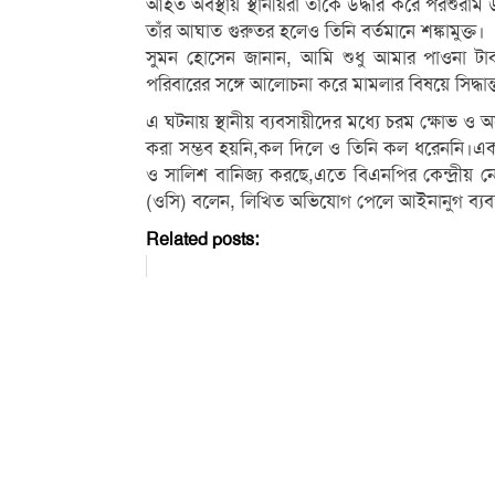
আহত অবস্থায় স্থানীয়রা তাঁকে উদ্ধার করে পরশুরাম উপ
তাঁর আঘাত গুরুতর হলেও তিনি বর্তমানে শঙ্কামুক্ত।
সুমন হোসেন জানান, আমি শুধু আমার পাওনা টা
পরিবারের সঙ্গে আলোচনা করে মামলার বিষয়ে সিদ্ধান
এ ঘটনায় স্থানীয় ব্যবসায়ীদের মধ্যে চরম ক্ষোভ ও
করা সম্ভব হয়নি,কল দিলে ও তিনি কল ধরেননি।একাধ
ও সালিশ বানিজ্য করছে,এতে বিএনপির কেন্দ্রীয় নেত
(ওসি) বলেন, লিখিত অভিযোগ পেলে আইনানুগ ব্যবস
Related posts: