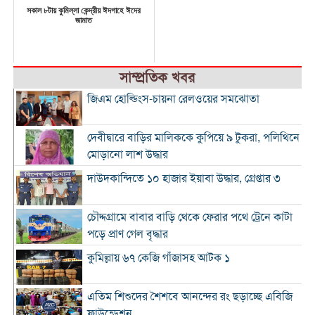
সকাল ৮টায় কুমিল্লা কেন্দ্রীয় ঈদগাহে ঈদের
জামাত
সাম্প্রতিক খবর
জিএম হোল্ডিংস-চায়না রেলওয়ের সমঝোতা
দেবীদ্বারে বাড়ির মালিককে কুপিয়ে ৯ টুকরা, পলিথিনে
মোড়ানো লাশ উদ্ধার
দাউদকান্দিতে ১০ হাজার ইয়াবা উদ্ধার, গ্রেপ্তার ৩
চৌদ্দগ্রামে বাবার বাড়ি থেকে ফেরার পথে ট্রেনে কাটা
পড়ে প্রাণ গেল বৃদ্ধার
কুমিল্লায় ৬৭ কেজি গাঁজাসহ আটক ১
এতিম শিশুদের শৈশবে আনন্দের রং ছড়াচ্ছে এবিজি
ফাউন্ডেশন