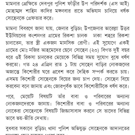
মামলার প্রেক্ষিতে দেবপুর পুলিশ ফাঁড়ীর উপ পরিদর্শক (এস আই)
মোহাম্মদ শাহিন কাদির মঙ্গলবার রাতে অভিযান চালিয়ে ধর্ষক
সোহেলকে গ্রেফতার করে।
মামলা বিবরণে জানা যায়, জেলার বুড়িচং উপজেলার ভারেল্লা উত্তর
ইউনিয়নের কংশনগর গ্রামের রিকশা চালক ঢাকা শহরে রিকশা
চালাতেন, তার স্ত্রী একজন মানসিক রোগী। এই সুযোগে একই
গ্রামের মোঃ নজির আহমেদের ছেলে সোহেল (২০) বিগত দুই বছর
ধরে ওই রিকসা চালকের মেয়েকে বিভিন্ন সময় সুযোগ বুঝে ধর্ষণ
করতো। গত ২৪ এপ্রিল রাত ১ টায় সোহেল বাড়ির লোকজনের
অজান্তে কিশোরীর ঘরে প্রবেশ করে দৈহিক সম্পর্ক করতে চায়।
এসময় কিশোরী সোহেলকে বিয়ের জন্য চাপ দেয়। সোহেল বিয়ে
করবেনা বলে জানায় এবং জোরপূর্বক ভাবে কিশোরীটিকে ধর্ষণ করে।
পরে, মেয়েটি বিষয়টি তাঁর বাবা ও পরিবারের অন্যান্য
লোকজনদেরকে জানায়। কিশোরীর বাবা ও পরিবারের অন্যান্য
লোকেরা সোহেলকে বিষয়টি জিজ্ঞাসাবাদ করলে সে তাদের বিভিন্ন
ভাবে ভয়-ভীতি দেখায়।
বুধবার সকালে বুড়িচং থানা পুলিশ অভিযুক্ত সোহেলকে আদালতের