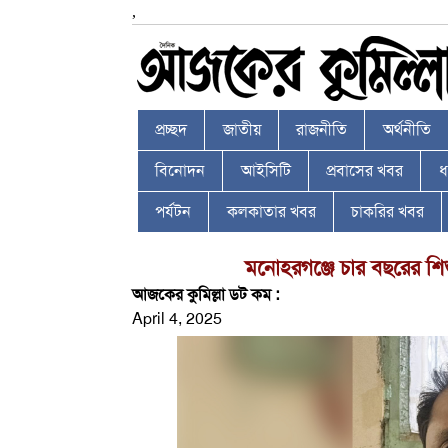
,
প্রচ্ছদ
জাতীয়
রাজনীতি
অর্থনীতি
বিনোদন
আইসিটি
প্রবাসের খবর
ধর
পর্যটন
কলকাতার খবর
চাকরির খবর
মনোহরগঞ্জে চার বছরের 
আজকের কুমিল্লা ডট কম :
April 4, 2025