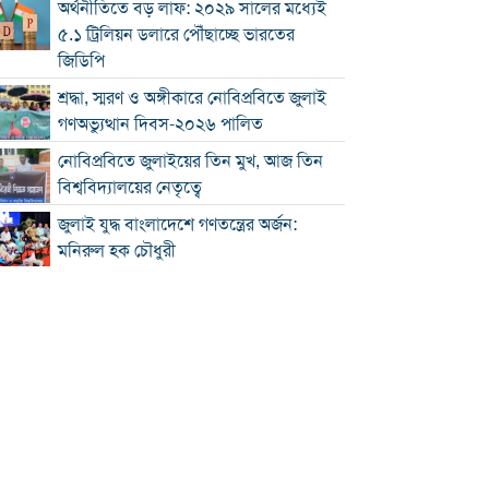
অর্থনীতিতে বড় লাফ: ২০২৯ সালের মধ্যেই
৫.১ ট্রিলিয়ন ডলারে পৌঁছাচ্ছে ভারতের
জিডিপি
শ্রদ্ধা, স্মরণ ও অঙ্গীকারে নোবিপ্রবিতে জুলাই
গণঅভ্যুত্থান দিবস-২০২৬ পালিত
নোবিপ্রবিতে জুলাইয়ের তিন মুখ, আজ তিন
বিশ্ববিদ্যালয়ের নেতৃত্বে
জুলাই যুদ্ধ বাংলাদেশে গণতন্ত্রের অর্জন:
মনিরুল হক চৌধুরী
চৌদ্দগ্রামে রাস্তার জায়গায় নিয়ে হামলায়
যুবকের মৃত্যু
কুমিল্লায় জুলাই গণঅভ্যুত্থান দিবস পালিত
কুমিল্লায় শ্বশুরবাড়িতে নাস্তা না দেওয়া নিয়ে
বিরোধ, অন্তঃসত্ত্বা মেয়ের বাবাকে হত্যার
অভিযোগ