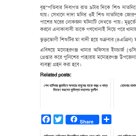
বৃহস্পতিবার দিবাগত রাত ৯টার দিকে শিশু নাতন
যায়। সেখানে দাদা মনির ওই শিশু নাতনিকে জোরপূর
পাশের ঘরের লোকজন ঘটনাটি দেখতে পায়। মূহুর্তে
করলে এলাকাবাসী তাকে গণধোলাই দিয়ে পরে থানায়
ভুক্তভোগী শিশুটির মা বাদী হয়ে শুক্রবার (৪এপ্রি
এবিষয়ে মনোহরগঞ্জ থানার অফিসার ইনচার্জ (ওসি)
গ্রেপ্তার করে পুলিশের পাহারায় মনোহরগঞ্জ উপজেলা স
ব্যবস্থা গ্রহন করা হবে।
Related posts:
শেখ হাসিনার জন্মদিনে অসহায় মানুষের মাঝে বস্ত্র ও খাদ্য
হোমনার মাথাভ
বিতরণ করলেন কুমিল্লা মহানগর যুবলীগ
Facebook
Twitter
Share
Share