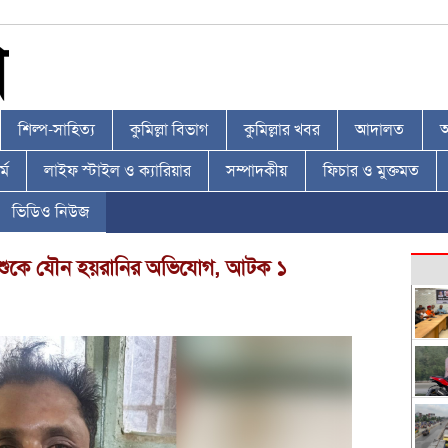
শিল্প-সাহিত্য
কুমিল্লা বিভাগ
কুমিল্লার খবর
আদালত
আ
্ম
লাইফ স্টাইল ও ক্যারিয়ার
সম্পাদকীয়
ফিচার ও মুক্তমত
ভিডিও নিউজ
শিশুকে যৌন হয়রানির অভিযোগ, আটক ১