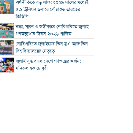
অর্থনীতিতে বড় লাফ: ২০২৯ সালের মধ্যেই
৫.১ ট্রিলিয়ন ডলারে পৌঁছাচ্ছে ভারতের
জিডিপি
শ্রদ্ধা, স্মরণ ও অঙ্গীকারে নোবিপ্রবিতে জুলাই
গণঅভ্যুত্থান দিবস-২০২৬ পালিত
নোবিপ্রবিতে জুলাইয়ের তিন মুখ, আজ তিন
বিশ্ববিদ্যালয়ের নেতৃত্বে
জুলাই যুদ্ধ বাংলাদেশে গণতন্ত্রের অর্জন:
মনিরুল হক চৌধুরী
চৌদ্দগ্রামে রাস্তার জায়গায় নিয়ে হামলায়
যুবকের মৃত্যু
কুমিল্লায় জুলাই গণঅভ্যুত্থান দিবস পালিত
কুমিল্লায় শ্বশুরবাড়িতে নাস্তা না দেওয়া নিয়ে
বিরোধ, অন্তঃসত্ত্বা মেয়ের বাবাকে হত্যার
অভিযোগ