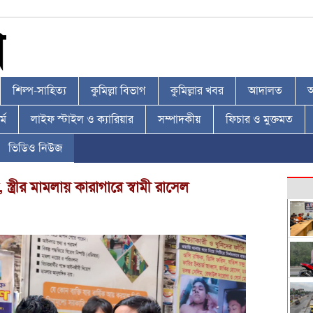
শিল্প-সাহিত্য
কুমিল্লা বিভাগ
কুমিল্লার খবর
আদালত
আ
্ম
লাইফ স্টাইল ও ক্যারিয়ার
সম্পাদকীয়
ফিচার ও মুক্তমত
ভিডিও নিউজ
্ত্রীর মামলায় কারাগারে স্বামী রাসেল