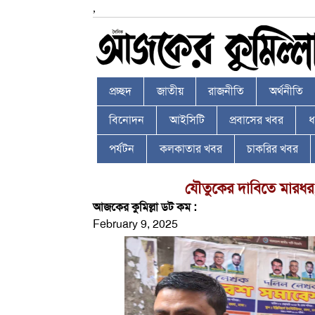
,
প্রচ্ছদ
জাতীয়
রাজনীতি
অর্থনীতি
বিনোদন
আইসিটি
প্রবাসের খবর
ধর
পর্যটন
কলকাতার খবর
চাকরির খবর
যৌতুকের দাবিতে মারধর, স
আজকের কুমিল্লা ডট কম :
February 9, 2025