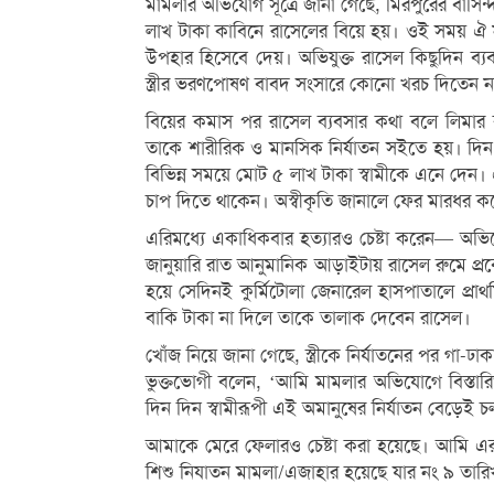
মামলার অভিযোগ সূত্রে জানা গেছে, মিরপুরের বাসি
লাখ টাকা কাবিনে রাসেলের বিয়ে হয়। ওই সময় ঐ না
উপহার হিসেবে দেয়। অভিযুক্ত রাসেল কিছুদিন ব্
স্ত্রীর ভরণপোষণ বাবদ সংসারে কোনো খরচ দিতেন ন
বিয়ের কমাস পর রাসেল ব্যবসার কথা বলে লিমার 
তাকে শারীরিক ও মানসিক নির্যাতন সইতে হয়। দিন 
বিভিন্ন সময়ে মোট ৫ লাখ টাকা স্বামীকে এনে দেন।
চাপ দিতে থাকেন। অস্বীকৃতি জানালে ফের মারধর ক
এরিমধ্যে একাধিকবার হত্যারও চেষ্টা করেন— অ
জানুয়ারি রাত আনুমানিক আড়াইটায় রাসেল রুমে প্রবেশ 
হয়ে সেদিনই কুর্মিটোলা জেনারেল হাসপাতালে প্র
বাকি টাকা না দিলে তাকে তালাক দেবেন রাসেল।
খোঁজ নিয়ে জানা গেছে, স্ত্রীকে নির্যাতনের পর গা-ঢ
ভুক্তভোগী বলেন, ‘আমি মামলার অভিযোগে বিস্তারি
দিন দিন স্বামীরূপী এই অমানুষের নির্যাতন বেড়েই 
আমাকে মেরে ফেলারও চেষ্টা করা হয়েছে। আমি এর
শিশু নিযাতন মামলা/এজাহার হয়েছে যার নং ৯ তা