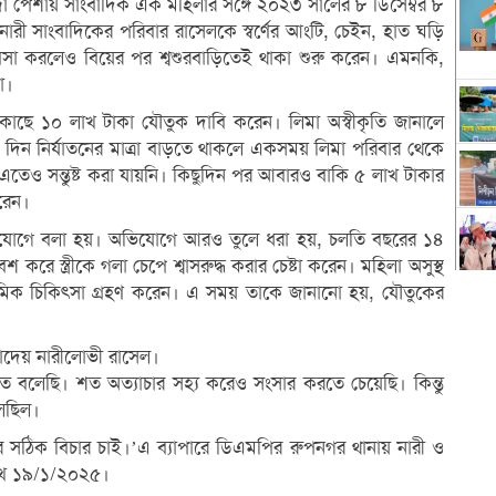
ন্দা পেশায় সাংবাদিক এক মহিলার সঙ্গে ২০২৩ সালের ৮ ডিসেম্বর ৮
রী সাংবাদিকের পরিবার রাসেলকে স্বর্ণের আংটি, চেইন, হাত ঘড়ি
যবসা করলেও বিয়ের পর শ্বশুরবাড়িতেই থাকা শুরু করেন। এমনকি,
া।
কাছে ১০ লাখ টাকা যৌতুক দাবি করেন। লিমা অস্বীকৃতি জানালে
দিন নির্যাতনের মাত্রা বাড়তে থাকলে একসময় লিমা পরিবার থেকে
 এতেও সন্তুষ্ট করা যায়নি। কিছুদিন পর আবারও বাকি ৫ লাখ টাকার
রেন।
ভিযোগে বলা হয়। অভিযোগে আরও তুলে ধরা হয়, চলতি বছরের ১৪
করে স্ত্রীকে গলা চেপে শ্বাসরুদ্ধ করার চেষ্টা করেন। মহিলা অসুস্থ
াথমিক চিকিৎসা গ্রহণ করেন। এ সময় তাকে জানানো হয়, যৌতুকের
াকাদেয় নারীলোভী রাসেল।
ত বলেছি। শত অত্যাচার সহ্য করেও সংসার করতে চেয়েছি। কিন্তু
চলছিল।
 সঠিক বিচার চাই।’এ ব্যাপারে ডিএমপির রুপনগর থানায় নারী ও
রিখ ১৯/১/২০২৫।