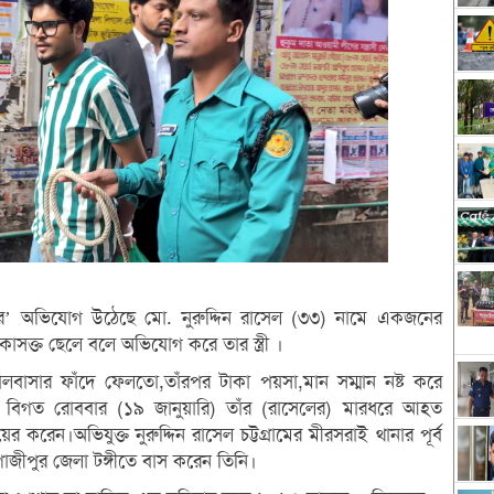
েষ্টার’ অভিযোগ উঠেছে মো. নুরুদ্দিন রাসেল (৩৩) নামে একজনের
াসক্ত ছেলে বলে অভিযোগ করে তার স্ত্রী ।
বাসার ফাঁদে ফেলতো,তাঁরপর টাকা পয়সা,মান সম্মান নষ্ট করে
বিগত রোববার (১৯ জানুয়ারি) তাঁর (রাসেলের) মারধরে আহত
ের করেন।অভিযুক্ত নুরুদ্দিন রাসেল চট্টগ্রামের মীরসরাই থানার পূর্ব
ে গাজীপুর জেলা টঙ্গীতে বাস করেন তিনি।