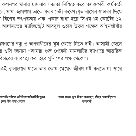
পনগর থানার মামলার সত্যতা নিশ্চিত করে তদন্তকারী কর্মকর্তা
, নানা জায়গায় তাকে ধরার চেষ্টা করেন।ধৃত রাসেল গাঢাকা দিয়ে
 বিশেষ তৎপরতায় এক প্রকার বাধ্য হয়ে সিএমএম কোর্টের ১২
য় আদালতের ম্যাজিস্ট্রেট আবদুল ওহাব উভয় পক্ষের আইনজীবীর
গণের বন্ধু ও অপরাধীদের ঘুম কেড়ে নিতে চাই। আসামী জেলে
ার ওসি জানান “আমরা শুরু থেকেই মামলাটির ব্যাপারে আন্তরিক
চারের ব্যাবস্হা করা হবে পুলিশের পক্ষ থেকে”।
াই এই কুলাংগার যাতে আর কোন মেয়ের জীবন নষ্ট করতে না পারে
োপাতাড়ি গুলিতে গুলিবিদ্ধ আইনজীবী ভুবন
ঢাকার সড়ক ডুবে বিকল যানবাহন, তীব্র ভোগান্তিতে
চন্দ্র শীল মারা গেছেন
নগরবাসী