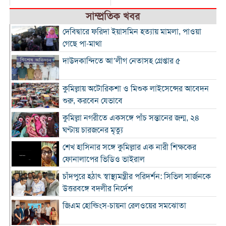
সাম্প্রতিক খবর
দেবিদ্বারে ফরিদা ইয়াসমিন হত্যায় মামলা, পাওয়া
গেছে পা-মাথা
দাউদকান্দিতে আ’লীগ নেতাসহ গ্রেপ্তার ৫
কুমিল্লায় অটোরিকশা ও মিশুক লাইসেন্সের আবেদন
শুরু, করবেন যেভাবে
কুমিল্লা নগরীতে একসঙ্গে পাঁচ সন্তানের জন্ম, ২৪
ঘণ্টায় চারজনের মৃত্যু
শেখ হাসিনার সঙ্গে কুমিল্লার এক নারী শিক্ষকের
ফোনালাপের ভিডিও ভাইরাল
চাঁদপুরে হঠাৎ স্বাস্থ্যমন্ত্রীর পরিদর্শন: সিভিল সার্জনকে
উত্তরবঙ্গে বদলীর নির্দেশ
জিএম হোল্ডিংস-চায়না রেলওয়ের সমঝোতা