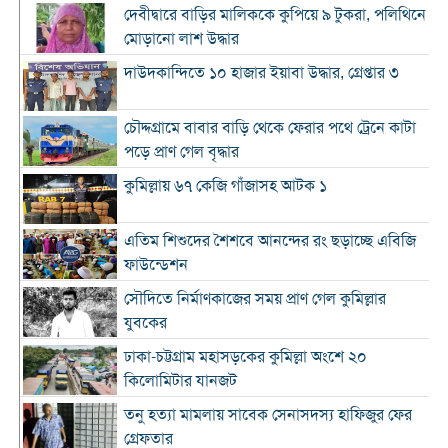
দেবীদ্বারে বাড়ির মালিককে কুপিয়ে ৯ টুকরা, পলিথিনে
মোড়ানো লাশ উদ্ধার
দাউদকান্দিতে ১০ হাজার ইয়াবা উদ্ধার, গ্রেপ্তার ৩
চৌদ্দগ্রামে বাবার বাড়ি থেকে ফেরার পথে ট্রেনে কাটা
পড়ে প্রাণ গেল বৃদ্ধার
কুমিল্লায় ৬৭ কেজি গাঁজাসহ আটক ১
এতিম শিশুদের শৈশবে আনন্দের রং ছড়াচ্ছে এবিজি
ফাউন্ডেশন
সৌদিতে নির্মাণকাজের সময় প্রাণ গেল কুমিল্লার
যুবকের
ঢাকা-চট্টগ্রাম মহাসড়কের কুমিল্লা অংশে ২০
কিলোমিটার যানজট
তনু হত্যা মামলায় সাবেক সেনাসদস্য হাফিজুর ফের
গ্রেফতার