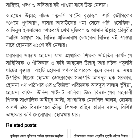
সাহিত্য, গল্প ও কবিতার বই পাওয়া যাবে উক্ত মেলায়।
আহমেদ উল্লাহ রচিত “তুলসি ঘাটের বৃত্তান্ত”, শর্মি ভৌমিকের
“প্রেমে পূর্ণতায়”, বাসার তাসাউফের “মা সেজে পরি এসেছিল”,
আমিনুল ইসলামের “শতবর্ষে শেখ মুজিব” ও আমান উল্লাহ চৌধুরীর
“অচিন মানুষ” সহ বিভিন্ন প্রতিভাবান লেখকের বিভিন্ন বই পাওয়া
যাবে হোমনার ২১শে বই মেলায়।
সোমবার সন্ধ্যায় হোমনা থানা প্রাথমিক শিক্ষক সমিতির কার্যালয়ে
সাহিত্যিক ও গীতিকার ও কবি আহমেদ উল্লাহ্ তার রচিত “তুলসি
ঘাটের বৃত্তান্ত” বইটি হোমনা গণ-পাঠাগারকে তুলে দেন। এ সময়
উপস্থিত ছিলেন হোমনা প্রেসক্লাবের সভাপতি আবদুল হক সরকার,
হোমনা গণ পাঠাগার এর প্রতিষ্ঠাতা পরিচালক আবদুস সালাম ভূঁইয়া,
হোমনা কফিল উদ্দিন পাইলট বালিকা উচ্চ বিদ্যালয়ের সহকারী
শিক্ষক সাংবাদিক আইয়ুব আলী, সাংবাদিক মোরশিদ আলম, হোমনা
আদর্শ উচ্চ বিদ্যালয়ের ক্রীড়া শিক্ষক রাহিদ হাছান দাদন, বিশিষ্ট
ভাষ্যকার কবি দেলোয়ার। হোমনায় য়ার।
Related posts:
কুমিল্লা জেলা পুলিশের মাস্টার প্যারেড অনুষ্ঠিত
চৌদ্দগ্রামে প্রথম শ্রেণীর ছাত্রী ধর্ষনের শিকার !