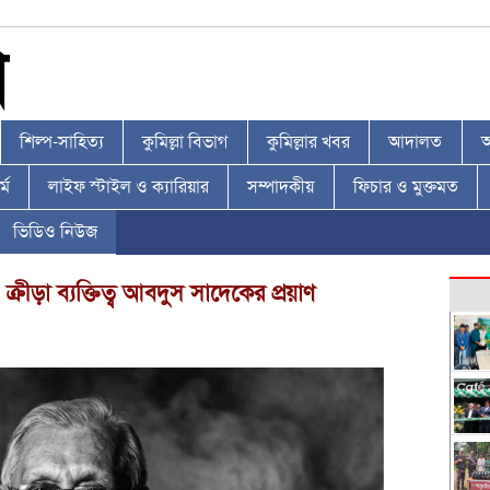
শিল্প-সাহিত্য
কুমিল্লা বিভাগ
কুমিল্লার খবর
আদালত
আ
্ম
লাইফ স্টাইল ও ক্যারিয়ার
সম্পাদকীয়
ফিচার ও মুক্তমত
ভিডিও নিউজ
্রীড়া ব্যক্তিত্ব আবদুস সাদেকের প্রয়াণ