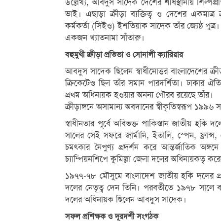
উল্লেখ্য, আবদুস সাদেক দেশের শীর্ষস্থানীয় শিল্পপ
ভাই। এছাড়া ক্রীড়া ব্যক্তিত্ব ও দেশের একমাত্র ক্র
কর্মকর্তা (সিইও) ইশতিয়াক সাদেক তাঁর জ্যেষ্ঠ পু
একজন খ্যাতনামা সাঁতারু।
বহুমুখী ক্রীড়া প্রতিভা ও সোনালী ক্যারিয়ার
আবদুস সাদেক ছিলেন স্বাধীনোত্তর বাংলাদেশের ক্র
ক্রিকেটেও ছিল তাঁর সমান পারদর্শিতা। ঢাকার ঐত
প্রথম অধিনায়ক হওয়ার অনন্য গৌরব রয়েছে তাঁর।
ক্রীড়াঙ্গনে অসামান্য অবদানের স্বীকৃতিস্বরূপ ১৯৯৬ 
স্বাধীনতার পূর্বে অবিভক্ত পাকিস্তান জাতীয় হ
সালের সেই সফরে জার্মানি, ইতালি, স্পেন, ফ্রান্স
চমৎকার নৈপুণ্য প্রদর্শন করে আন্তর্জাতিক অঙ
চ্যাম্পিয়নশিপে কুমিল্লা জেলা দলের অধিনায়কত্ব কর
১৯৭৭-৭৮ মৌসুমে বাংলাদেশ জাতীয় হকি দলের প্রথম 
দলের নেতৃত্ব দেন তিনি। পরবর্তীতে ১৯৭৮ সাল
দলের অধিনায়ক ছিলেন আবদুস সাদেক।
সফল প্রশিক্ষক ও দূরদর্শী সংগঠক