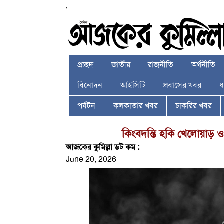
,
প্রচ্ছদ
জাতীয়
রাজনীতি
অর্থনীতি
বিনোদন
আইসিটি
প্রবাসের খবর
ধর
পর্যটন
কলকাতার খবর
চাকরির খবর
কিংবদন্তি হকি খেলোয়াড় ও ক
আজকের কুমিল্লা ডট কম :
June 20, 2026