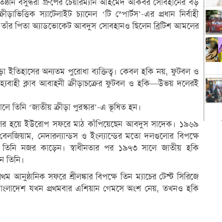
্রতিষ্ঠান বসুন্ধরা গ্রুপের চেয়ারম্যান আহমেদ আকবর সোবহানের বড়
ীড়াভিত্তিক স্যাটেলাইট চ্যানেল ‘টি স্পোর্টস’-এর প্রধান নির্বাহী
ত্র। তাঁর পিতা অ্যাডভোকেট আবদুস সোবহানও ছিলেন ব্রিটিশ আমলের
ীড়া ইতিহাসের অন্যতম পুরোধা ব্যক্তিত্ব। কেবল হকি নয়, ফুটবল ও
িহ্যবাহী ক্লাব আবাহনী ক্রীড়াচক্রের ফুটবল ও হকি—উভয় দলেরই
সালে তিনি ‘জাতীয় ক্রীড়া পুরস্কার’-এ ভূষিত হন।
কি দলের হয়ে ইউরোপ সফরে মাঠ কাঁপিয়েছেন আবদুস সাদেক। ১৯৬৯
, বেলজিয়াম, নেদারল্যান্ডস ও ইংল্যান্ডের মতো দলগুলোর বিপক্ষে
্গনে তিনি নজর কাড়েন। স্বাধীনতার পর ১৯৭৩ সালে জাতীয় হকি
েন তিনি।
আনুষ্ঠানিক সফরে শ্রীলঙ্কার বিপক্ষে তিন ম্যাচের টেস্ট সিরিজে
ে বাংলাদেশ যখন প্রথমবার এশিয়ান গেমসে অংশ নেয়, তখনও হকি