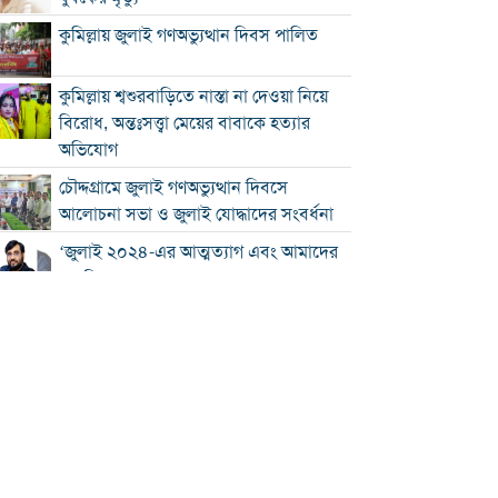
কুমিল্লায় জুলাই গণঅভ্যুত্থান দিবস পালিত
কুমিল্লায় শ্বশুরবাড়িতে নাস্তা না দেওয়া নিয়ে
বিরোধ, অন্তঃসত্ত্বা মেয়ের বাবাকে হত্যার
অভিযোগ
চৌদ্দগ্রামে জুলাই গণঅভ্যুত্থান দিবসে
আলোচনা সভা ও জুলাই যোদ্ধাদের সংবর্ধনা
‘জুলাই ২০২৪-এর আত্মত্যাগ এবং আমাদের
নাগরিক দায়বদ্ধতা”
কুমিল্লায় তিন উপজেলার সব ধরনের নৌযান
নিবন্ধনের আওতায় আসছে
কুমিল্লার কৃতি সন্তান আওসাফ চৌধুরী নতুন
কুঁড়ি স্পোর্টস-২০২৬ এ জাতীয় দাবায়
চ্যাম্পিয়ন
দাউদকান্দিতে ৫২ কেজি গাঁজাসহ প্রাইভেট