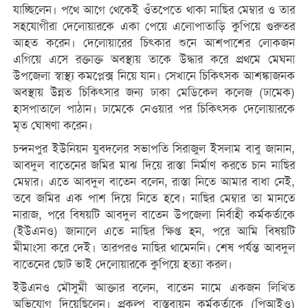
যাচ্ছিলেন। পথে আগে থেকেই ওঁতপেতে থাকা নাছির মেম্বার ও তার
সহযোগীরা দেলোয়ারকে একা পেয়ে এলোপাতাড়ি কুপিয়ে গুরুতর
আহত করেন। দেলোয়ারের চিৎকার শুনে আশপাশের লোকজন
এগিয়ে এসে রক্তাক্ত অবস্থায় তাকে উদ্ধার করে প্রথমে মেঘনা
উপজেলা স্বাস্থ্য কমপ্লেক্স নিয়ে যান। সেখানে চিকিৎসক আশঙ্কাজনক
অবস্থায় উন্নত চিকিৎসার জন্য ঢাকা মেডিকেল কলেজ (ঢামেক)
হাসপাতালে পাঠান। ঢামেকে নেওয়ার পর চিকিৎসক দেলোয়ারকে
মৃত ঘোষণা করেন।
চন্দনপুর ইউনিয়ন যুবদলের সভাপতি সিরাজুল ইসলাম বাবু জানান,
আবদুল বাতেনের জমির মাঝ দিয়ে রাস্তা নির্মাণ করতে চান নাছির
মেম্বার। এতে আবদুল বাতেন বলেন, রাস্তা নিতে আমার বাধা নেই,
তবে জমির এক পাশ দিয়ে নিতে হবে। নাছির মেম্বার তা মানতে
নারাজ, পরে বিষয়টি আবদুল বাতেন উপজেলা নির্বাহী কর্মকর্তাকে
(ইউএনও) জানালে এতে নাছির ক্ষিপ্ত হন, পরে আমি বিষয়টি
মীমাংসা করে দেই। তারপরও নাছির থামেননি। শেষ পর্যন্ত আবদুল
বাতেনের ছোট ভাই দেলোয়ারকে কুপিয়ে হত্যা করল।
ইউএনও মৌসুমী আক্তার বলেন, বাতেন নামে একজন লিখিত
অভিযোগ দিয়েছিলেন। প্রকল্প বাস্তবায়ন কর্মকর্তাকে (পিআইও)