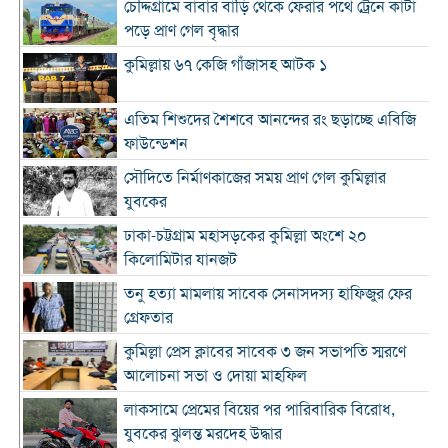
চৌদ্দগ্রামে বাবার বাড়ি থেকে ফেরার পথে ট্রেনে কাটা
পড়ে প্রাণ গেল বৃদ্ধার
কুমিল্লায় ৬৭ কেজি গাঁজাসহ আটক ১
এতিম শিশুদের শৈশবে আনন্দের রং ছড়াচ্ছে এবিজি
ফাউন্ডেশন
সৌদিতে নির্মাণকাজের সময় প্রাণ গেল কুমিল্লার
যুবকের
ঢাকা-চট্টগ্রাম মহাসড়কের কুমিল্লা অংশে ২০
কিলোমিটার যানজট
তনু হত্যা মামলায় সাবেক সেনাসদস্য হাফিজুর ফের
গ্রেফতার
কুমিল্লা প্রেস ক্লাবের সাবেক ৩ জন সভাপতি স্মরণে
আলোচনা সভা ও দোয়া মাহফিল
লাকসামে প্রেমের বিয়ের পর পারিবারিক বিরোধ,
যুবকের ঝুলন্ত মরদেহ উদ্ধার