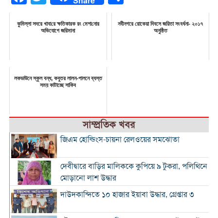
Share
কুমিল্লা সদরে খাবা‌রে ক্ষ‌তিকারক রং মেশা‌নোর
নবীনগরে রোকেয়া দিবসে জয়িতা সংবর্ধনা- ২০১৭
অভিযোগে জ‌রিমানা
অনুষ্ঠিত
লকডাউনে স্কুল বন্ধ, কবুতর লালন-পালনে ব্যস্ত
সময় কাটাচ্ছে সাকিব
সাম্প্রতিক খবর
জিএম হোল্ডিংস-চায়না রেলওয়ের সমঝোতা
দেবীদ্বারে বাড়ির মালিককে কুপিয়ে ৯ টুকরা, পলিথিনে
মোড়ানো লাশ উদ্ধার
দাউদকান্দিতে ১০ হাজার ইয়াবা উদ্ধার, গ্রেপ্তার ৩