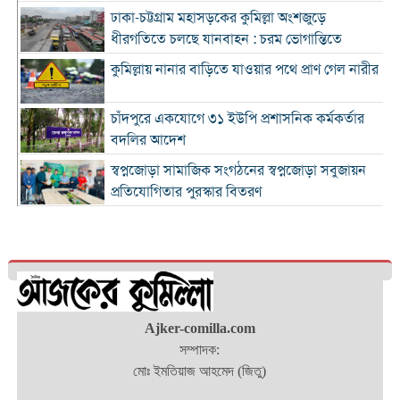
ঢাকা-চট্টগ্রাম মহাসড়কের কুমিল্লা অংশজুড়ে
ধীরগতিতে চলছে যানবাহন : চরম ভোগান্তিতে
কুমিল্লায় নানার বাড়িতে যাওয়ার পথে প্রাণ গেল নারীর
চাঁদপুরে একযোগে ৩১ ইউপি প্রশাসনিক কর্মকর্তার
বদলির আদেশ
স্বপ্নজোড়া সামাজিক সংগঠনের স্বপ্নজোড়া সবুজায়ন
প্রতিযোগিতার পুরস্কার বিতরণ
৪ হাজার ৭০০ ক্যাফের ব্র্যান্ড ক্যাফে আমাজনের
বাংলাদেশ যাত্রা শুরু
কুমিল্লা ও ব্রাহ্মণবাড়িয়া সীমান্তে বিজিবির অভিযানে
২৬ লাখ টাকার ভারতীয় পণ্যসহ আটক ৩
কুমিল্লায় হত্যা মামলায় বৃদ্ধের যাবজ্জীবন, ছেলে
Ajker-comilla.com
খালাস
সম্পাদক:
মোঃ ইমতিয়াজ আহমেদ (জিতু)
চাঁদপুরে মাদক বিরোধী অভিযানে নিরীহ প্রবাসীর মৃত্যু
: দীর্ঘ সময় সড়ক অবরোধ