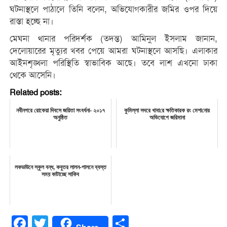
ঘটনাস্থলে পাঠালে তিনি বলেন, অভিযোগকারীর জমির ওপর দিয়ে
রাস্তা হচ্ছে না।
মেঘনা থানার পরিদর্শক (তদন্ত) আমিনুল ইসলাম জানান,
দেলোয়ারের মৃত্যুর খবর পেয়ে আমরা ঘটনাস্থলে আসছি। এলাকার
আইনশৃঙ্খলা পরিস্থিতি স্বাভাবিক আছে। তবে লাশ এখনো ঢাকা
থেকে আসেনি।
Related posts:
নবীনগরে রোকেয়া দিবসে জয়িতা সংবর্ধনা- ২০১৭
কুমিল্লা সদরে খাবা‌রে ক্ষ‌তিকারক রং মেশা‌নোর
অনুষ্ঠিত
অভিযোগে জ‌রিমানা
লকডাউনে স্কুল বন্ধ, কবুতর লালন-পালনে ব্যস্ত
সময় কাটাচ্ছে সাকিব
Facebook
Twitter
Share