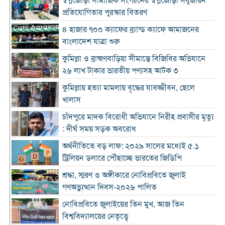
স্বপ্নজোড়া সামাজিক সংগঠনের স্বপ্নজোড়া সবুজায়ন
প্রতিযোগিতার পুরস্কার বিতরণ
৪ হাজার ৭০০ ক্যাফের ব্র্যান্ড ক্যাফে আমাজনের
বাংলাদেশ যাত্রা শুরু
কুমিল্লা ও ব্রাহ্মণবাড়িয়া সীমান্তে বিজিবির অভিযানে
২৬ লাখ টাকার ভারতীয় পণ্যসহ আটক ৩
কুমিল্লায় হত্যা মামলায় বৃদ্ধের যাবজ্জীবন, ছেলে
খালাস
চাঁদপুরে মাদক বিরোধী অভিযানে নিরীহ প্রবাসীর মৃত্যু
: দীর্ঘ সময় সড়ক অবরোধ
অর্থনীতিতে বড় লাফ: ২০২৯ সালের মধ্যেই ৫.১
ট্রিলিয়ন ডলারে পৌঁছাচ্ছে ভারতের জিডিপি
শ্রদ্ধা, স্মরণ ও অঙ্গীকারে নোবিপ্রবিতে জুলাই
গণঅভ্যুত্থান দিবস-২০২৬ পালিত
নোবিপ্রবিতে জুলাইয়ের তিন মুখ, আজ তিন
বিশ্ববিদ্যালয়ের নেতৃত্বে