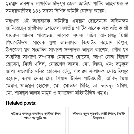
মুহম্মদ এরশাদ স্বাক্ষরিত চাঁদপুর জেলা জাতীয় পার্টির আহবায়ক ও
সমন্বয়কারীসহ ১৪১ সদস্য বিশিষ্ট কমিটি ঘোষণা করেন।
নবাগত এই আহবায়ক কমিটির এমরান হোসেনকে অভিনন্দন
জানিয়েছেন হাজীগঞ্জ উপজেলা জাতীয় পার্টির সাবেক সভাপতি কাজী
খায়রুল আলম পারভেজ, সাবেক সদস্য সচিব আলহাজ্জ্ব মির্জা
গিয়াসউদ্দিন, সাবেক যুগ্ম আহবায়ক জিয়াউর রহমান বিপুল,
উপজেলা যুব সংহতির সাধারণ সম্পাদক আবুল কাশেম, পৌর যুব
সংহতির সাধারণ সম্পাদক মোহাম্মদ হোসেন, জাপা নেতা বিল্লাল
হোসেন, মির্জা খলিল, মোরশেদ আলম, মো. লিটন, ৭নং বড়কুল
জাপা সভাপতি মনির হোসেন টেলু, সাধারণ সম্পাদক মোস্তাফিজুর
রহমান, জাপা নেতা মো. গিয়াস উদ্দিন পাটওয়ারী, আবিদ মিয়া
মেম্বার, নাজমুল হোসেন, মো. মোস্তফা মিজি, ডা. আবদুল মমিন,
মো. শামছুল আলম মামুন ও ছাত্রনেতা মহিনউদ্দিন প্রমুখ।
Related posts:
হাইমচরে বঙ্গবন্ধুর জম্মদিন ও স্বাধীনতা দিবস
নবীনগরে স্কুল ম্যানেজিং কমিটি নির্বাচন, টান টান
পালনে প্রস্তুতি সভা
উত্তেজনা